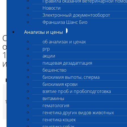
Правила оказания ветеринарной пом
Главная страница
Новости
Анализы и цены
Электронный документооборот
ВЗЯТИЕ ПРОБ и ПРОБОПОДГОТОВКА
Отбор биоматериала от одного плода весом не более 1 кг
Франшиза Шанс Био
для лабораторных исследований
Анализы и цены
Отбор биоматериала от
об анализах и ценах
одного плода весом не более
prp
1 кг для лабораторных
акции
исследований
пищевая дезадаптация
бешенство
биохимия выпоты, сперма
Код
Наименование услуг
Цена, руб.
биохимия крови
Отбор биоматериала
взятие проб и пробоподготовка
от одного плода
витамины
1918
весом не более 1 кг
1 100
(
Время исполнени
p
гематология
для лабораторных
генетика других видов животных
исследований
генетика кошек
генетика собак