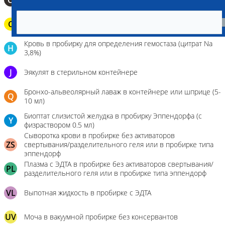
О
C
Паренхиматозные органы в герметичном пакете
Кровь в пробирку для определения гемостаза (цитрат Na
H
3,8%)
J
Эякулят в стерильном контейнере
Бронхо-альвеолярный лаваж в контейнере или шприце (5-
Q
10 мл)
Биоптат слизистой желудка в пробирку Эппендорфа (с
Y
физраствором 0.5 мл)
Сыворотка крови в пробирке без активаторов
ZS
свертывания/разделительного геля или в пробирке типа
эппендорф
Плазма с ЭДТА в пробирке без активаторов свертывания/
PL
разделительного геля или в пробирке типа эппендорф
VL
Выпотная жидкость в пробирке с ЭДТА
UV
Моча в вакуумной пробирке без консервантов