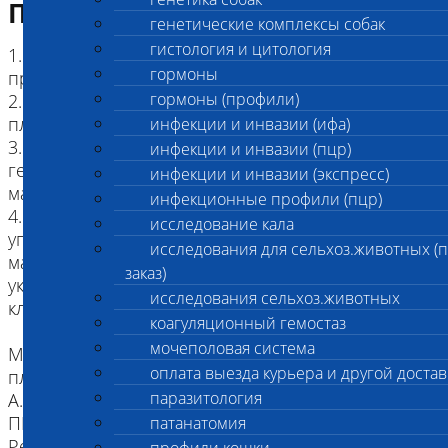
Подготовка к исследованию
генетические комплексы собак
гистология и цитология
1. Абортированные плоды весом до 1 кг
гормоны
предоставляются в лабораторию целиком.
гормоны (профили)
2. Рекомендуется сохранять в целостности
плодные оболочки.
инфекции и инвазии (ифа)
3. Каждый плод помещается в отдельный чистый
инфекции и инвазии (пцр)
герметично закрываемый пакет, пакет
инфекции и инвазии (экспресс)
маркируется данными Заказчика и плода.
инфекционные профили (пцр)
4. Абортированные плоды от одного животного
исследование кала
упаковываются каждый в свой отдельный пакет,
исследования для сельхоз.животных (
маркируются порядковым номером плода, далее
заказ)
укладываются в один пакет и маркируются
исследования сельхоз.животных
кличкой родителя
коагуляционный гемостаз
мочеполовая система
Максимальный срок хранения для доставки
оплата выезда курьера и другой достав
плодов в лабораторию:
паразитология
А. При условии охлаждения (+2+8 ̊С)
ПЦР диагностика: хранение не более 12 часов.
патанатомия
Рекомендуется замораживать плоды, если нет