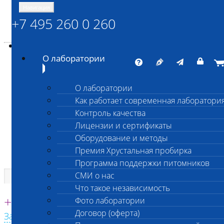
Навигация
+7 495 260 0 260
Энциклопедия Шанс Био
Карта сайта
vetlab@vetlab.ru
О лаборатории
О лаборатории
Как работает современная лаборатори
ШАНС БИО
Контроль качества
Независимая ветеринарная лаборатория
Лицензии и сертификаты
Оборудование и методы
Премия Хрустальная пробирка
Программа поддержки питомников
СМИ о нас
Что такое независимость
Единая круглосуточная справочная
+7 495 260 0 260
Фото лаборатории
Договор (оферта)
Заказать звонок с сайта