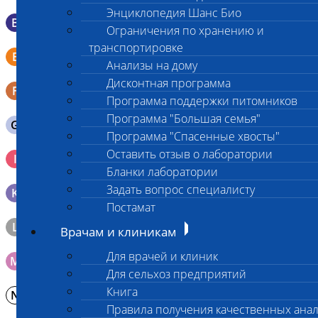
Энциклопедия Шанс Био
B
Мазок в пробирку со средой Эймса (Стюарта)
Ограничения по хранению и
транспортировке
Смывы со слизистых в пробирку Эппендорфа (с
E
физраствором 0.5 мл)
Анализы на дому
Дисконтная программа
F
Кал в контейнере с ложечкой
Программа поддержки питомников
Программа "Большая семья"
G
Содержимое желудка 10-30 мл
Программа "Спасенные хвосты"
Кровь 2-3 мл. на фильтр-бумаге, высушенная для
Оставить отзыв о лаборатории
I
генетических исследований
Бланки лаборатории
Задать вопрос специалисту
K
Образец тканей в контейнере с 10% раствором формалина
Постамат
L
Материал берется только в лаборатории!
Врачам и клиникам
Для врачей и клиник
M
Мазок на стекло
Для сельхоз предприятий
Книга
N
Молоко в контейнере 10-30 мл
Правила получения качественных ана