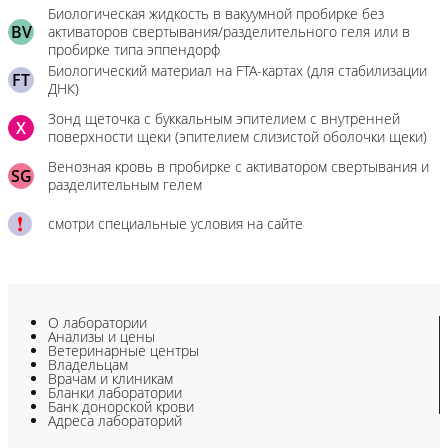
Биологическая жидкость в вакуумной пробирке без
BV
активаторов свертывания/разделительного геля или в
пробирке типа эппендорф
Биологический материал на FTA-картах (для стабилизации
FT
ДНК)
Зонд щеточка с буккальным эпителием с внутренней
X
поверхности щеки (эпителием слизистой оболочки щеки)
Венозная кровь в пробирке с активатором свертывания и
SG
разделительным гелем
смотри специальные условия на сайте
О лаборатории
Анализы и цены
Ветеринарные центры
Владельцам
Врачам и клиникам
Бланки лаборатории
Банк донорской крови
Адреса лабораторий