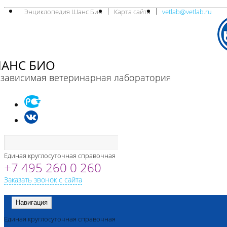
Энциклопедия Шанс Био
Карта сайта
vetlab@vetlab.ru
АНС БИО
зависимая ветеринарная лаборатория
Единая круглосуточная справочная
+7 495 260 0 260
Заказать звонок с сайта
Навигация
Единая круглосуточная справочная