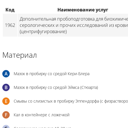
Код
Наименование услуг
Дополнительная пробоподготовка для биохимиче
1962
серологических и прочих исследований из крови
(центрифугирование)
Материал
A
Мазок в пробирку со средой Кери-Блера
B
Мазок в пробирку со средой Эймса (Стюарта)
E
Смывы со слизистых в пробирку Эппендорфа (с физраствором
F
Кал в контейнере с ложечкой