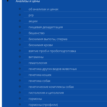
Анализы и цены
об анализах и ценах
prp
акции
пищевая дезадаптация
бешенство
биохимия выпоты, сперма
биохимия крови
взятие проб и пробоподготовка
витамины
гематология
генетика других видов животных
генетика кошек
генетика собак
генетические комплексы собак
гистология и цитология
гормоны
гормоны (профили)