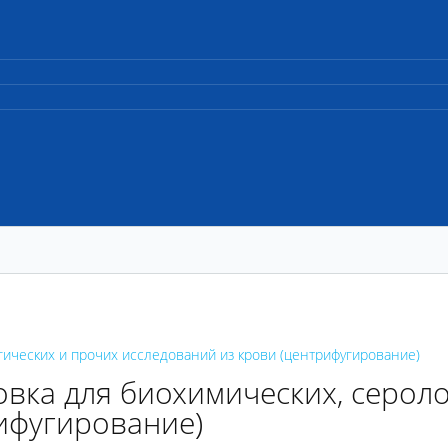
ических и прочих исследований из крови (центрифугирование)
вка для биохимических, сероло
ифугирование)