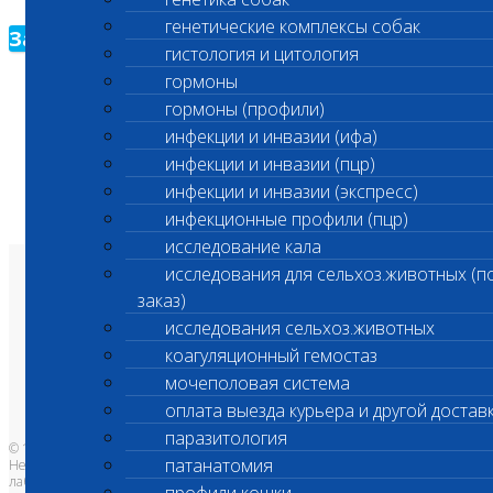
генетические комплексы собак
Зарегистрироваться
гистология и цитология
гормоны
гормоны (профили)
инфекции и инвазии (ифа)
инфекции и инвазии (пцр)
инфекции и инвазии (экспресс)
инфекционные профили (пцр)
исследование кала
исследования для сельхоз.животных (п
О лаборатории
заказ)
Анализы и цены
Ветеринарные центры
исследования сельхоз.животных
Владельцам
Врачам и клиникам
коагуляционный гемостаз
Бланки лаборатории
Банк донорской крови
мочеполовая система
Адреса лабораторий
оплата выезда курьера и другой достав
паразитология
© 1996-2026
патанатомия
Независимая ветеринарная
лаборатория Шанс Био