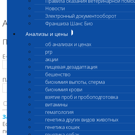
Правила оказания ветеринарной помо
Главная страница
Новости
Корзина
Электронный документооборот
Авторизация
Франшиза Шанс Био
Анализы и цены
Пожалуйста, авторизуйтесь
об анализах и ценах
prp
E-mail
акции
пищевая дезадаптация
бешенство
Пароль
биохимия выпоты, сперма
биохимия крови
взятие проб и пробоподготовка
Запомнить меня на этом компьютере
витамины
гематология
Забыли свой пароль?
генетика других видов животных
Если вы впервые на сайте, заполните,
генетика кошек
пожалуйста, регистрационную форму.
генетика собак