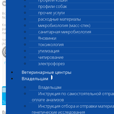
профили кошки
профили собак
прочие услуги
Все права защищены и охраняются законом. Товарный знак
№395740 от 2008 г. ООО "ШАНС БИО"
расходные материалы
Копирование, тиражирование, а также использование материалов,
микробиология (масс-спек)
размещенных на сайте
www.vetlab.ru
возможно только с
санитарная микробиология
письменного разрешения Правообладателя
!!!новинки
Член Национальной ветеринарной палаты
(АСРО НВП)
токсикология
утилизация
чипирование
Политика в области персональных данных и конфиденциальности
электрофорез
Пользовательское соглашение
Ветеринарные центры
Техническая поддержка
Владельцам
Владельцам
×
Инструкция по самостоятельной отпра
оплате анализов
Заявка на обратный звонок
Инструкция отбора и отправки материа
Ваш номер телефона
генетические исследования