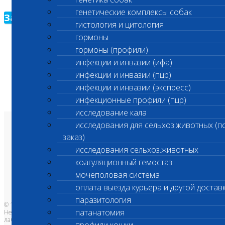
генетические комплексы собак
Зарегистрироваться
гистология и цитология
гормоны
гормоны (профили)
инфекции и инвазии (ифа)
инфекции и инвазии (пцр)
инфекции и инвазии (экспресс)
инфекционные профили (пцр)
исследование кала
исследования для сельхоз.животных (п
О лаборатории
заказ)
Анализы и цены
Ветеринарные центры
исследования сельхоз.животных
Владельцам
Врачам и клиникам
коагуляционный гемостаз
Бланки лаборатории
Банк донорской крови
мочеполовая система
Адреса лабораторий
оплата выезда курьера и другой достав
паразитология
© 1996-2026
патанатомия
Независимая ветеринарная
лаборатория Шанс Био