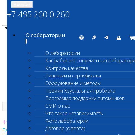
Навигация
+7 495 260 0 260
Энциклопедия Шанс Био
Карта сайта
vetlab@vetlab.ru
О лаборатории
О лаборатории
Как работает современная лаборатор
ШАНС БИО
Контроль качества
Независимая ветеринарная лаборатория
Лицензии и сертификаты
Оборудование и методы
Премия Хрустальная пробирка
Программа поддержки питомников
СМИ о нас
Что такое независимость
Единая круглосуточная справочная
+7 495 260 0 260
Фото лаборатории
Договор (оферта)
Заказать звонок с сайта