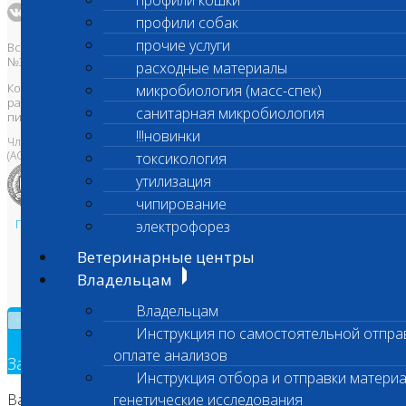
профили кошки
профили собак
прочие услуги
Все права защищены и охраняются законом. Товарный знак
№395740 от 2008 г. ООО "ШАНС БИО"
расходные материалы
Копирование, тиражирование, а также использование материалов,
микробиология (масс-спек)
размещенных на сайте
www.vetlab.ru
возможно только с
санитарная микробиология
письменного разрешения Правообладателя
!!!новинки
Член Национальной ветеринарной палаты
(АСРО НВП)
токсикология
утилизация
чипирование
Политика в области персональных данных и конфиденциальности
электрофорез
Пользовательское соглашение
Ветеринарные центры
Техническая поддержка
Владельцам
Владельцам
×
Инструкция по самостоятельной отпра
оплате анализов
Заявка на обратный звонок
Инструкция отбора и отправки материа
Ваш номер телефона
генетические исследования