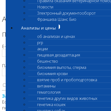
Правила оказания ветеринарной помо
Главная страница
Новости
Корзина
Электронный документооборот
Авторизация
Франшиза Шанс Био
Анализы и цены
Пожалуйста, авторизуйтесь
об анализах и ценах
prp
E-mail
акции
пищевая дезадаптация
бешенство
Пароль
биохимия выпоты, сперма
биохимия крови
взятие проб и пробоподготовка
Запомнить меня на этом компьютере
витамины
гематология
Забыли свой пароль?
генетика других видов животных
Если вы впервые на сайте, заполните,
генетика кошек
пожалуйста, регистрационную форму.
генетика собак