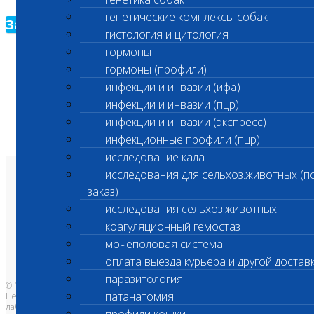
генетические комплексы собак
Зарегистрироваться
гистология и цитология
гормоны
гормоны (профили)
инфекции и инвазии (ифа)
инфекции и инвазии (пцр)
инфекции и инвазии (экспресс)
инфекционные профили (пцр)
исследование кала
исследования для сельхоз.животных (п
О лаборатории
заказ)
Анализы и цены
Ветеринарные центры
исследования сельхоз.животных
Владельцам
Врачам и клиникам
коагуляционный гемостаз
Бланки лаборатории
Банк донорской крови
мочеполовая система
Адреса лабораторий
оплата выезда курьера и другой достав
паразитология
© 1996-2026
патанатомия
Независимая ветеринарная
лаборатория Шанс Био