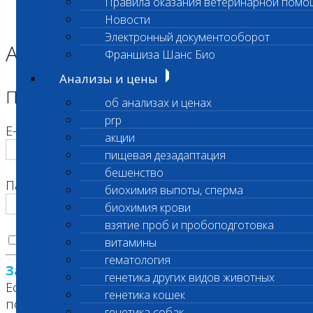
Правила оказания ветеринарной помо
Главная страница
Новости
Корзина
Электронный документооборот
Авторизация
Франшиза Шанс Био
Анализы и цены
Пожалуйста, авторизуйтесь
об анализах и ценах
prp
E-mail
акции
пищевая дезадаптация
бешенство
Пароль
биохимия выпоты, сперма
биохимия крови
взятие проб и пробоподготовка
Запомнить меня на этом компьютере
витамины
гематология
Забыли свой пароль?
генетика других видов животных
Если вы впервые на сайте, заполните,
генетика кошек
пожалуйста, регистрационную форму.
генетика собак