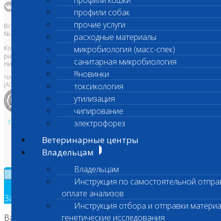
профили кошки
профили собак
прочие услуги
Все права защищены и охраняются законом. Товарный знак
№395740 от 2008 г. ООО "ШАНС БИО"
расходные материалы
Копирование, тиражирование, а также использование материалов,
микробиология (масс-спек)
размещенных на сайте
www.vetlab.ru
возможно только с
санитарная микробиология
письменного разрешения Правообладателя
!!!новинки
Член Национальной ветеринарной палаты
(АСРО НВП)
токсикология
утилизация
чипирование
Политика в области персональных данных и конфиденциальности
электрофорез
Пользовательское соглашение
Ветеринарные центры
Техническая поддержка
Владельцам
Владельцам
×
Инструкция по самостоятельной отпра
оплате анализов
Заявка на обратный звонок
Инструкция отбора и отправки материа
Ваш номер телефона
генетические исследования