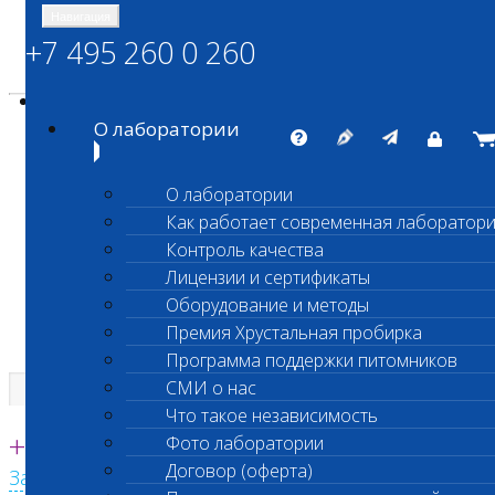
Навигация
+7 495 260 0 260
Энциклопедия Шанс Био
Карта сайта
vetlab@vetlab.ru
О лаборатории
О лаборатории
Как работает современная лаборатор
ШАНС БИО
Контроль качества
Независимая ветеринарная лаборатория
Лицензии и сертификаты
Оборудование и методы
Премия Хрустальная пробирка
Программа поддержки питомников
СМИ о нас
Что такое независимость
Единая круглосуточная справочная
+7 495 260 0 260
Фото лаборатории
Договор (оферта)
Заказать звонок с сайта