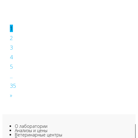
1
2
3
4
5
...
35
»
О лаборатории
Анализы и цены
Ветеринарные центры