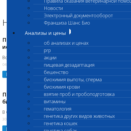
Правила оказания ветеринарной помо
Главная страница
Новости
Новости
Электронный документооборот
Новости лаборатории
Франшиза Шанс Био
Анализы и цены
Приостановка срочных биохимических
об анализах и ценах
исследований
prp
акции
Во Владыкино
04.08.2026
пищевая дезадаптация
бешенство
Подробнее
биохимия выпоты, сперма
биохимия крови
Приостановлено выполнение срочных
взятие проб и пробоподготовка
биохимических исследований
витамины
гематология
В Сколково. Код (123,309,310)
генетика других видов животных
30.07.2026
генетика кошек
Подробнее
генетика собак