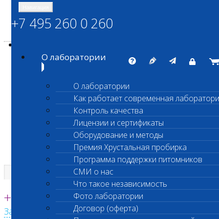
Навигация
+7 495 260 0 260
Энциклопедия Шанс Био
Карта сайта
vetlab@vetlab.ru
О лаборатории
О лаборатории
Как работает современная лаборатор
ШАНС БИО
Контроль качества
Независимая ветеринарная лаборатория
Лицензии и сертификаты
Оборудование и методы
Премия Хрустальная пробирка
Программа поддержки питомников
СМИ о нас
Что такое независимость
Единая круглосуточная справочная
+7 495 260 0 260
Фото лаборатории
Договор (оферта)
Заказать звонок с сайта