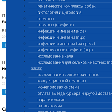
генетические комплексы собак
гистология и цитология
Приостановлено выполнение срочных
гормоны
биохимических исследований
гормоны (профили)
В Бутово 29.07.26
инфекции и инвазии (ифа)
29.07.2026
инфекции и инвазии (пцр)
инфекции и инвазии (экспресс)
Подробнее
инфекционные профили (пцр)
исследование кала
Приостановлено выполнение биохимических
исследования для сельхоз.животных (п
исследований
заказ)
исследования сельхоз.животных
На Нагорной. Код ( 123,310,309)
коагуляционный гемостаз
22.07.2026
мочеполовая система
Подробнее
оплата выезда курьера и другой достав
паразитология
патанатомия
Санитарные дни