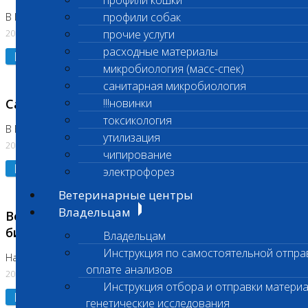
профили кошки
профили собак
В Коломне 24.07.2026 и 28.07.2026
20.07.2026
прочие услуги
расходные материалы
Подробнее
микробиология (масс-спек)
санитарная микробиология
Санитарный день
!!!новинки
токсикология
В Бутово 21.07.2026
утилизация
20.07.2026
чипирование
Подробнее
электрофорез
Ветеринарные центры
Владельцам
Возобновлено выполнение срочных
биохимических исследований
Владельцам
Инструкция по самостоятельной отпра
На Нагорной
оплате анализов
20.07.2026
Инструкция отбора и отправки материа
Подробнее
генетические исследования