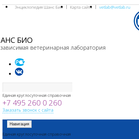
Энциклопедия Шанс Био
Карта сайта
vetlab@vetlab.ru
АНС БИО
зависимая ветеринарная лаборатория
Единая круглосуточная справочная
+7 495 260 0 260
Заказать звонок с сайта
Навигация
Единая круглосуточная справочная