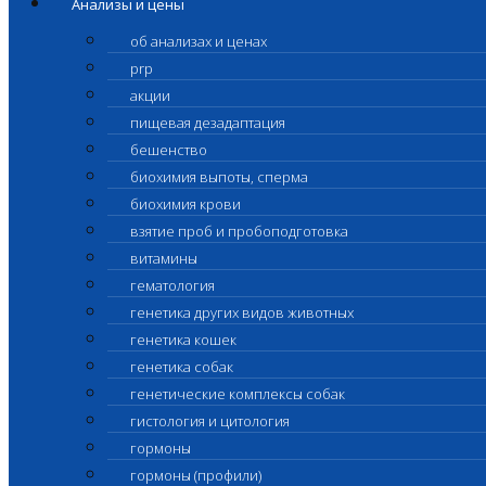
Анализы и цены
об анализах и ценах
prp
акции
пищевая дезадаптация
бешенство
биохимия выпоты, сперма
биохимия крови
взятие проб и пробоподготовка
витамины
гематология
генетика других видов животных
генетика кошек
генетика собак
генетические комплексы собак
гистология и цитология
гормоны
гормоны (профили)