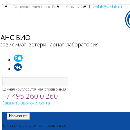
Энциклопедия Шанс Био
Карта сайта
vetlab@vetlab.ru
АНС БИО
зависимая ветеринарная лаборатория
Единая круглосуточная справочная
+7 495 260 0 260
Заказать звонок с сайта
Навигация
Единая круглосуточная справочная