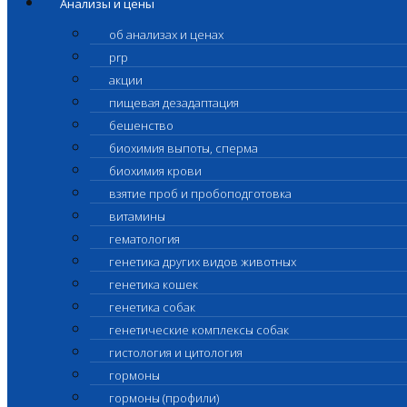
Анализы и цены
об анализах и ценах
prp
акции
пищевая дезадаптация
бешенство
биохимия выпоты, сперма
биохимия крови
взятие проб и пробоподготовка
витамины
гематология
генетика других видов животных
генетика кошек
генетика собак
генетические комплексы собак
гистология и цитология
гормоны
гормоны (профили)