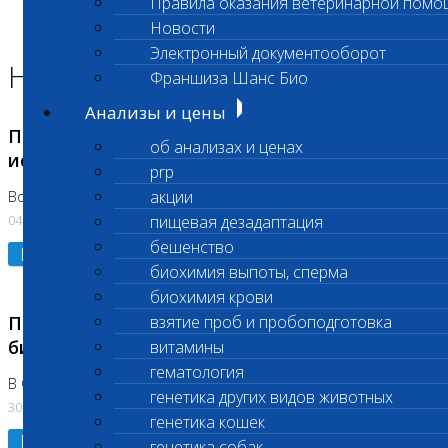
Правила оказания ветеринарной помо
Главная страница
Новости
Новости
Электронный документооборот
Новости лаборатории
Франшиза Шанс Био
Анализы и цены
Приостановка срочных биохимических
об анализах и ценах
исследований
prp
акции
Во Владыкино
04.08.2026
пищевая дезадаптация
бешенство
Подробнее
биохимия выпоты, сперма
биохимия крови
Приостановлено выполнение срочных
взятие проб и пробоподготовка
биохимических исследований
витамины
гематология
В Сколково. Код (123,309,310)
генетика других видов животных
30.07.2026
генетика кошек
Подробнее
генетика собак