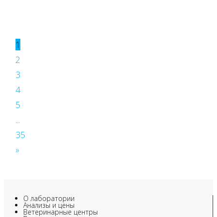
1
2
3
4
5
...
35
»
О лаборатории
Анализы и цены
Ветеринарные центры