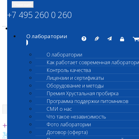
Навигация
+7 495 260 0 260
Энциклопедия Шанс Био
Карта сайта
vetlab@vetlab.ru
О лаборатории
О лаборатории
Как работает современная лаборатор
ШАНС БИО
Контроль качества
Независимая ветеринарная лаборатория
Лицензии и сертификаты
Оборудование и методы
Премия Хрустальная пробирка
Программа поддержки питомников
СМИ о нас
Что такое независимость
Единая круглосуточная справочная
+7 495 260 0 260
Фото лаборатории
Договор (оферта)
Заказать звонок с сайта