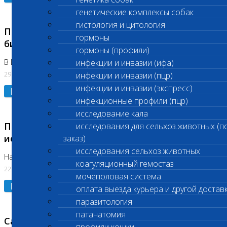
генетические комплексы собак
гистология и цитология
Приостановлено выполнение срочных
гормоны
биохимических исследований
гормоны (профили)
В Бутово 29.07.26
инфекции и инвазии (ифа)
29.07.2026
инфекции и инвазии (пцр)
инфекции и инвазии (экспресс)
Подробнее
инфекционные профили (пцр)
исследование кала
Приостановлено выполнение биохимических
исследования для сельхоз.животных (п
исследований
заказ)
исследования сельхоз.животных
На Нагорной. Код ( 123,310,309)
коагуляционный гемостаз
22.07.2026
мочеполовая система
Подробнее
оплата выезда курьера и другой достав
паразитология
патанатомия
Санитарные дни