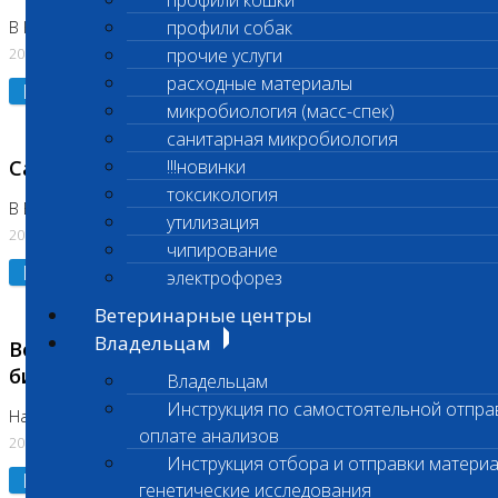
профили кошки
профили собак
В Коломне 24.07.2026 и 28.07.2026
20.07.2026
прочие услуги
расходные материалы
Подробнее
микробиология (масс-спек)
санитарная микробиология
Санитарный день
!!!новинки
токсикология
В Бутово 21.07.2026
утилизация
20.07.2026
чипирование
Подробнее
электрофорез
Ветеринарные центры
Владельцам
Возобновлено выполнение срочных
биохимических исследований
Владельцам
Инструкция по самостоятельной отпра
На Нагорной
оплате анализов
20.07.2026
Инструкция отбора и отправки материа
Подробнее
генетические исследования