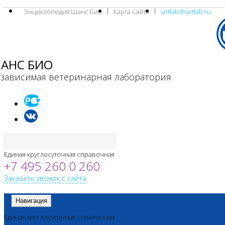
Энциклопедия Шанс Био
Карта сайта
vetlab@vetlab.ru
АНС БИО
зависимая ветеринарная лаборатория
Единая круглосуточная справочная
+7 495 260 0 260
Заказать звонок с сайта
Навигация
Единая круглосуточная справочная