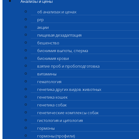
Анализы и цены
об анализах и ценах
prp
акции
пищевая дезадаптация
бешенство
биохимия выпоты, сперма
биохимия крови
взятие проб и пробоподготовка
витамины
гематология
генетика других видов животных
генетика кошек
генетика собак
генетические комплексы собак
гистология и цитология
гормоны
гормоны (профили)