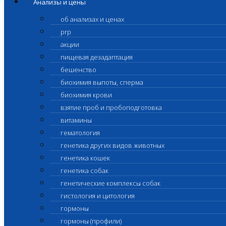
Анализы и цены
об анализах и ценах
prp
акции
пищевая дезадаптация
бешенство
биохимия выпоты, сперма
биохимия крови
взятие проб и пробоподготовка
витамины
гематология
генетика других видов животных
генетика кошек
генетика собак
генетические комплексы собак
гистология и цитология
гормоны
гормоны (профили)