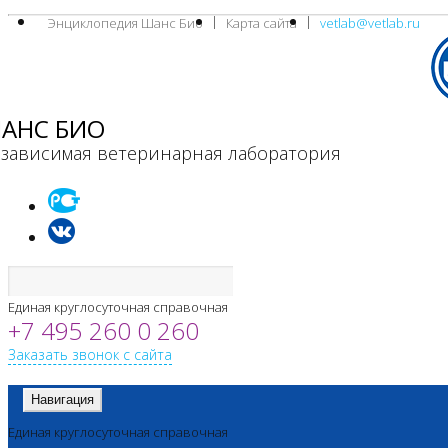
Энциклопедия Шанс Био
Карта сайта
vetlab@vetlab.ru
АНС БИО
зависимая ветеринарная лаборатория
Единая круглосуточная справочная
+7 495 260 0 260
Заказать звонок с сайта
Навигация
Единая круглосуточная справочная