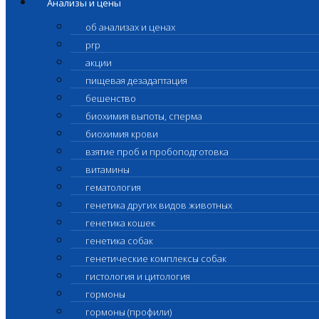
Анализы и цены
об анализах и ценах
prp
акции
пищевая дезадаптация
бешенство
биохимия выпоты, сперма
биохимия крови
взятие проб и пробоподготовка
витамины
гематология
генетика других видов животных
генетика кошек
генетика собак
генетические комплексы собак
гистология и цитология
гормоны
гормоны (профили)