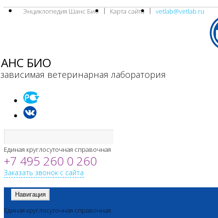
Энциклопедия Шанс Био
Карта сайта
vetlab@vetlab.ru
АНС БИО
зависимая ветеринарная лаборатория
Единая круглосуточная справочная
+7 495 260 0 260
Заказать звонок с сайта
Навигация
Единая круглосуточная справочная