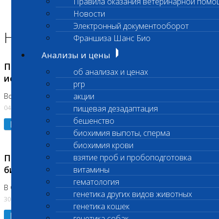
Правила оказания ветеринарной помо
Главная страница
Новости
Новости
Электронный документооборот
Новости лаборатории
Франшиза Шанс Био
Анализы и цены
Приостановка срочных биохимических
об анализах и ценах
исследований
prp
акции
Во Владыкино
04.08.2026
пищевая дезадаптация
бешенство
Подробнее
биохимия выпоты, сперма
биохимия крови
Приостановлено выполнение срочных
взятие проб и пробоподготовка
биохимических исследований
витамины
гематология
В Сколково. Код (123,309,310)
генетика других видов животных
30.07.2026
генетика кошек
Подробнее
генетика собак