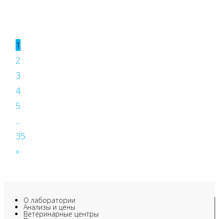
1
2
3
4
5
...
35
»
О лаборатории
Анализы и цены
Ветеринарные центры