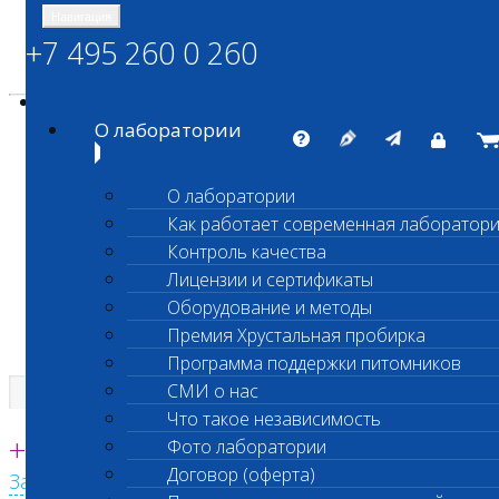
Навигация
+7 495 260 0 260
Энциклопедия Шанс Био
Карта сайта
vetlab@vetlab.ru
О лаборатории
О лаборатории
Как работает современная лаборатор
ШАНС БИО
Контроль качества
Независимая ветеринарная лаборатория
Лицензии и сертификаты
Оборудование и методы
Премия Хрустальная пробирка
Программа поддержки питомников
СМИ о нас
Что такое независимость
Единая круглосуточная справочная
+7 495 260 0 260
Фото лаборатории
Договор (оферта)
Заказать звонок с сайта