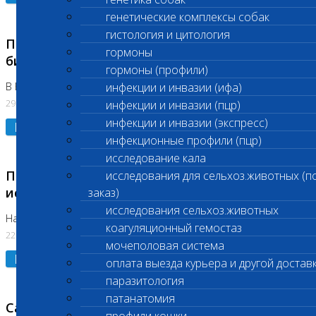
генетические комплексы собак
гистология и цитология
Приостановлено выполнение срочных
гормоны
биохимических исследований
гормоны (профили)
В Бутово 29.07.26
инфекции и инвазии (ифа)
29.07.2026
инфекции и инвазии (пцр)
инфекции и инвазии (экспресс)
Подробнее
инфекционные профили (пцр)
исследование кала
Приостановлено выполнение биохимических
исследования для сельхоз.животных (п
исследований
заказ)
исследования сельхоз.животных
На Нагорной. Код ( 123,310,309)
коагуляционный гемостаз
22.07.2026
мочеполовая система
Подробнее
оплата выезда курьера и другой достав
паразитология
патанатомия
Санитарные дни