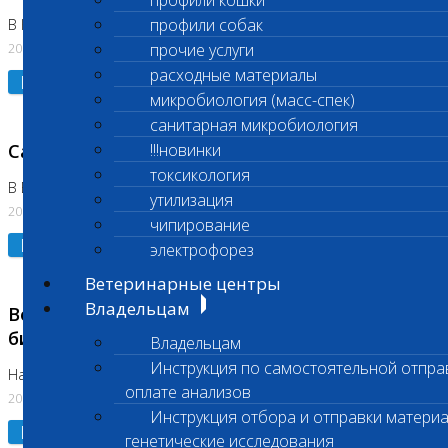
профили кошки
профили собак
В Коломне 24.07.2026 и 28.07.2026
20.07.2026
прочие услуги
расходные материалы
Подробнее
микробиология (масс-спек)
санитарная микробиология
Санитарный день
!!!новинки
токсикология
В Бутово 21.07.2026
утилизация
20.07.2026
чипирование
Подробнее
электрофорез
Ветеринарные центры
Владельцам
Возобновлено выполнение срочных
биохимических исследований
Владельцам
Инструкция по самостоятельной отпра
На Нагорной
оплате анализов
20.07.2026
Инструкция отбора и отправки материа
Подробнее
генетические исследования