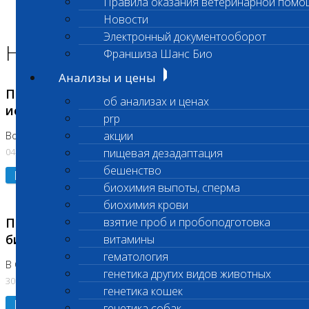
Правила оказания ветеринарной помо
Главная страница
Новости
Новости
Электронный документооборот
Новости лаборатории
Франшиза Шанс Био
Анализы и цены
Приостановка срочных биохимических
об анализах и ценах
исследований
prp
акции
Во Владыкино
04.08.2026
пищевая дезадаптация
бешенство
Подробнее
биохимия выпоты, сперма
биохимия крови
Приостановлено выполнение срочных
взятие проб и пробоподготовка
биохимических исследований
витамины
гематология
В Сколково. Код (123,309,310)
генетика других видов животных
30.07.2026
генетика кошек
Подробнее
генетика собак