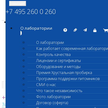
Навигация
+7 495 260 0 260
Энциклопедия Шанс Био
Карта сайта
vetlab@vetlab.ru
О лаборатории
О лаборатории
Как работает современная лаборатор
ШАНС БИО
Контроль качества
Независимая ветеринарная лаборатория
Лицензии и сертификаты
Оборудование и методы
Премия Хрустальная пробирка
Программа поддержки питомников
СМИ о нас
Что такое независимость
Единая круглосуточная справочная
+7 495 260 0 260
Фото лаборатории
Договор (оферта)
Заказать звонок с сайта