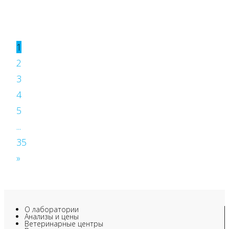
1
2
3
4
5
...
35
»
О лаборатории
Анализы и цены
Ветеринарные центры