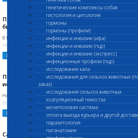
генетические комплексы собак
гистология и цитология
Приостановлено выполнение срочных
гормоны
биохимических исследований
гормоны (профили)
В Бутово 29.07.26
инфекции и инвазии (ифа)
29.07.2026
инфекции и инвазии (пцр)
инфекции и инвазии (экспресс)
Подробнее
инфекционные профили (пцр)
исследование кала
Приостановлено выполнение биохимических
исследования для сельхоз.животных (п
исследований
заказ)
исследования сельхоз.животных
На Нагорной. Код ( 123,310,309)
коагуляционный гемостаз
22.07.2026
мочеполовая система
Подробнее
оплата выезда курьера и другой достав
паразитология
патанатомия
Санитарные дни