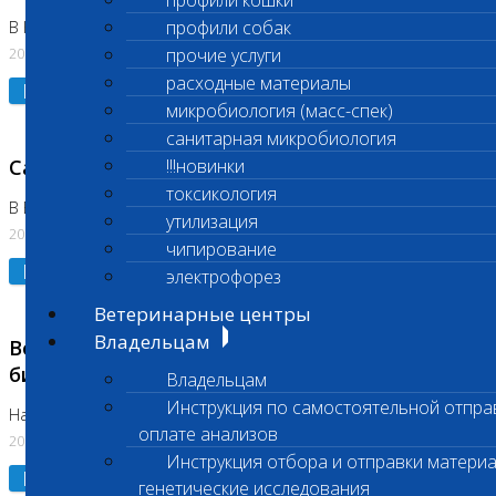
профили кошки
профили собак
В Коломне 24.07.2026 и 28.07.2026
20.07.2026
прочие услуги
расходные материалы
Подробнее
микробиология (масс-спек)
санитарная микробиология
Санитарный день
!!!новинки
токсикология
В Бутово 21.07.2026
утилизация
20.07.2026
чипирование
Подробнее
электрофорез
Ветеринарные центры
Владельцам
Возобновлено выполнение срочных
биохимических исследований
Владельцам
Инструкция по самостоятельной отпра
На Нагорной
оплате анализов
20.07.2026
Инструкция отбора и отправки материа
Подробнее
генетические исследования