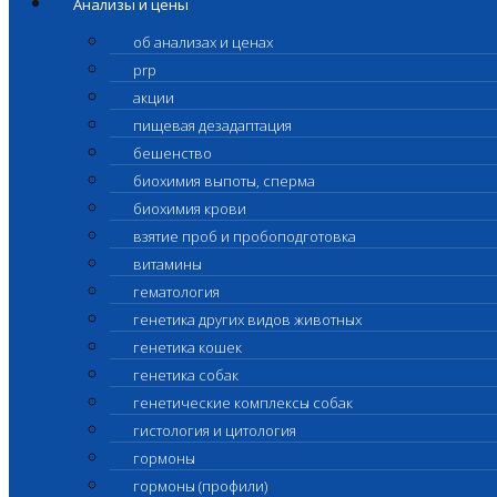
Анализы и цены
об анализах и ценах
prp
акции
пищевая дезадаптация
бешенство
биохимия выпоты, сперма
биохимия крови
взятие проб и пробоподготовка
витамины
гематология
генетика других видов животных
генетика кошек
генетика собак
генетические комплексы собак
гистология и цитология
гормоны
гормоны (профили)