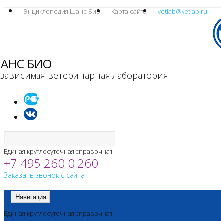
Энциклопедия Шанс Био
Карта сайта
vetlab@vetlab.ru
АНС БИО
зависимая ветеринарная лаборатория
Единая круглосуточная справочная
+7 495 260 0 260
Заказать звонок с сайта
Навигация
Единая круглосуточная справочная