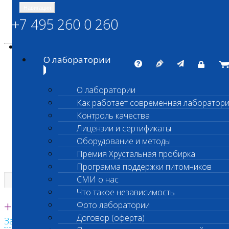
Навигация
+7 495 260 0 260
Энциклопедия Шанс Био
Карта сайта
vetlab@vetlab.ru
О лаборатории
О лаборатории
Как работает современная лаборатор
ШАНС БИО
Контроль качества
Независимая ветеринарная лаборатория
Лицензии и сертификаты
Оборудование и методы
Премия Хрустальная пробирка
Программа поддержки питомников
СМИ о нас
Что такое независимость
Единая круглосуточная справочная
+7 495 260 0 260
Фото лаборатории
Договор (оферта)
Заказать звонок с сайта