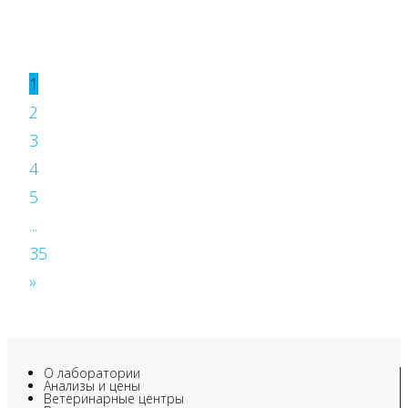
1
2
3
4
5
...
35
»
О лаборатории
Анализы и цены
Ветеринарные центры