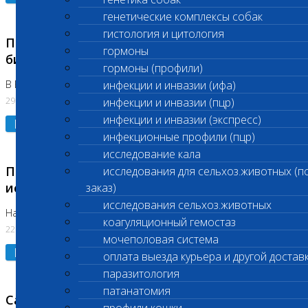
генетические комплексы собак
гистология и цитология
Приостановлено выполнение срочных
гормоны
биохимических исследований
гормоны (профили)
В Бутово 29.07.26
инфекции и инвазии (ифа)
29.07.2026
инфекции и инвазии (пцр)
инфекции и инвазии (экспресс)
Подробнее
инфекционные профили (пцр)
исследование кала
Приостановлено выполнение биохимических
исследования для сельхоз.животных (п
исследований
заказ)
исследования сельхоз.животных
На Нагорной. Код ( 123,310,309)
коагуляционный гемостаз
22.07.2026
мочеполовая система
Подробнее
оплата выезда курьера и другой достав
паразитология
патанатомия
Санитарные дни