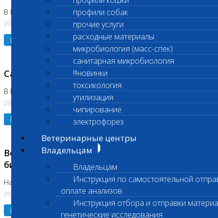
профили кошки
профили собак
В Коломне 24.07.2026 и 28.07.2026
20.07.2026
прочие услуги
расходные материалы
Подробнее
микробиология (масс-спек)
санитарная микробиология
Санитарный день
!!!новинки
токсикология
В Бутово 21.07.2026
утилизация
20.07.2026
чипирование
Подробнее
электрофорез
Ветеринарные центры
Владельцам
Возобновлено выполнение срочных
биохимических исследований
Владельцам
Инструкция по самостоятельной отпра
На Нагорной
оплате анализов
20.07.2026
Инструкция отбора и отправки материа
Подробнее
генетические исследования