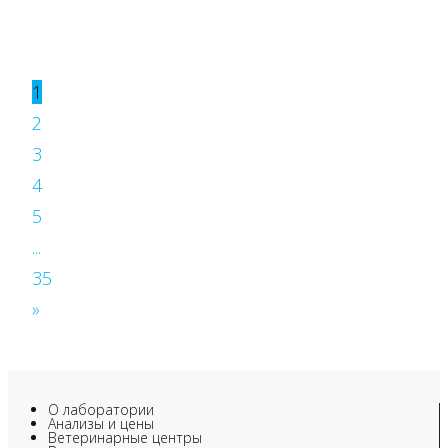
1
2
3
4
5
...
35
»
О лаборатории
Анализы и цены
Ветеринарные центры