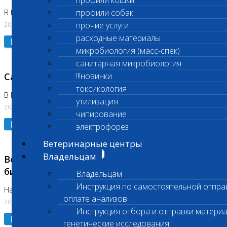
профили кошки
профили собак
В Коломне 24.07.2026 и 28.07.2026
20.07.2026
прочие услуги
расходные материалы
Подробнее
микробиология (масс-спек)
санитарная микробиология
Санитарный день
!!!новинки
токсикология
В Бутово 21.07.2026
утилизация
20.07.2026
чипирование
Подробнее
электрофорез
Ветеринарные центры
Владельцам
Возобновлено выполнение срочных
биохимических исследований
Владельцам
Инструкция по самостоятельной отпра
На Нагорной
оплате анализов
20.07.2026
Инструкция отбора и отправки материа
Подробнее
генетические исследования