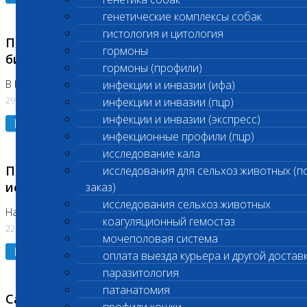
генетические комплексы собак
гистология и цитология
Приостановлено выполнение срочных
гормоны
биохимических исследований
гормоны (профили)
В Бутово 29.07.26
инфекции и инвазии (ифа)
29.07.2026
инфекции и инвазии (пцр)
инфекции и инвазии (экспресс)
Подробнее
инфекционные профили (пцр)
исследование кала
Приостановлено выполнение биохимических
исследования для сельхоз.животных (п
исследований
заказ)
исследования сельхоз.животных
На Нагорной. Код ( 123,310,309)
коагуляционный гемостаз
22.07.2026
мочеполовая система
Подробнее
оплата выезда курьера и другой достав
паразитология
патанатомия
Санитарные дни