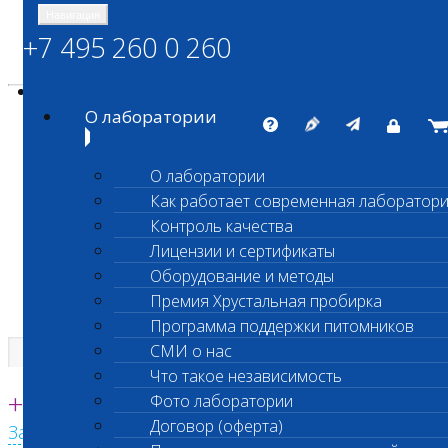
Навигация
+7 495 260 0 260
Энциклопедия Шанс Био
Карта сайта
vetlab@vetlab.ru
О лаборатории
О лаборатории
Как работает современная лаборатор
ШАНС БИО
Контроль качества
Независимая ветеринарная лаборатория
Лицензии и сертификаты
Оборудование и методы
Премия Хрустальная пробирка
Программа поддержки питомников
СМИ о нас
Что такое независимость
Единая круглосуточная справочная
+7 495 260 0 260
Фото лаборатории
Договор (оферта)
Заказать звонок с сайта