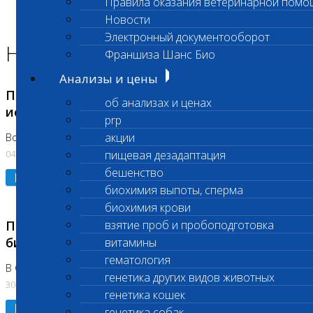
Правила оказания ветеринарной помо
Главная страница
Новости
Новости
Электронный документооборот
Новости лаборатории
Франшиза Шанс Био
Анализы и цены
Приостановка срочных биохимических
об анализах и ценах
исследований
prp
акции
Во Владыкино
04.08.2026
пищевая дезадаптация
бешенство
Подробнее
биохимия выпоты, сперма
биохимия крови
Приостановлено выполнение срочных
взятие проб и пробоподготовка
биохимических исследований
витамины
гематология
В Сколково. Код (123,309,310)
генетика других видов животных
30.07.2026
генетика кошек
Подробнее
генетика собак