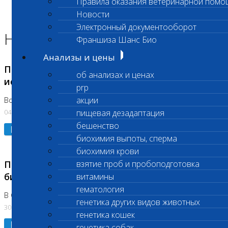
Правила оказания ветеринарной помо
Главная страница
Новости
Новости
Электронный документооборот
Новости лаборатории
Франшиза Шанс Био
Анализы и цены
Приостановка срочных биохимических
об анализах и ценах
исследований
prp
акции
Во Владыкино
04.08.2026
пищевая дезадаптация
бешенство
Подробнее
биохимия выпоты, сперма
биохимия крови
Приостановлено выполнение срочных
взятие проб и пробоподготовка
биохимических исследований
витамины
гематология
В Сколково. Код (123,309,310)
генетика других видов животных
30.07.2026
генетика кошек
Подробнее
генетика собак