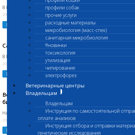
профили кошки
профили собак
В Коломне 24.07.2026 и 28.07.2026
20.07.2026
прочие услуги
расходные материалы
Подробнее
микробиология (масс-спек)
санитарная микробиология
Санитарный день
!!!новинки
токсикология
В Бутово 21.07.2026
утилизация
20.07.2026
чипирование
Подробнее
электрофорез
Ветеринарные центры
Владельцам
Возобновлено выполнение срочных
биохимических исследований
Владельцам
Инструкция по самостоятельной отпра
На Нагорной
оплате анализов
20.07.2026
Инструкция отбора и отправки материа
Подробнее
генетические исследования