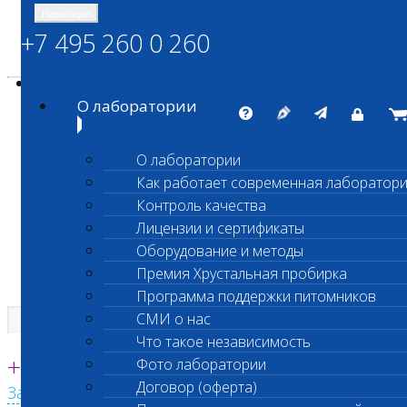
Навигация
+7 495 260 0 260
Энциклопедия Шанс Био
Карта сайта
vetlab@vetlab.ru
О лаборатории
О лаборатории
Как работает современная лаборатор
ШАНС БИО
Контроль качества
Независимая ветеринарная лаборатория
Лицензии и сертификаты
Оборудование и методы
Премия Хрустальная пробирка
Программа поддержки питомников
СМИ о нас
Что такое независимость
Единая круглосуточная справочная
+7 495 260 0 260
Фото лаборатории
Договор (оферта)
Заказать звонок с сайта