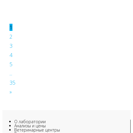
1
2
3
4
5
...
35
»
О лаборатории
Анализы и цены
Ветеринарные центры