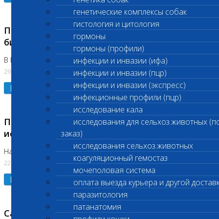
генетические комплексы собак
гистология и цитология
Приостановлено выполнение срочных
гормоны
биохимических исследований
гормоны (профили)
В Бутово 29.07.26
инфекции и инвазии (ифа)
29.07.2026
инфекции и инвазии (пцр)
инфекции и инвазии (экспресс)
Подробнее
инфекционные профили (пцр)
исследование кала
Приостановлено выполнение биохимических
исследования для сельхоз.животных (п
исследований
заказ)
исследования сельхоз.животных
На Нагорной. Код ( 123,310,309)
коагуляционный гемостаз
22.07.2026
мочеполовая система
Подробнее
оплата выезда курьера и другой достав
паразитология
патанатомия
Санитарные дни