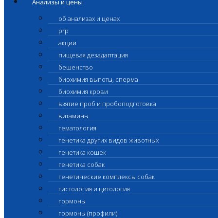
Анализы и цены
об анализах и ценах
prp
акции
пищевая дезадаптация
бешенство
биохимия выпоты, сперма
биохимия крови
взятие проб и пробоподготовка
витамины
гематология
генетика других видов животных
генетика кошек
генетика собак
генетические комплексы собак
гистология и цитология
гормоны
гормоны (профили)