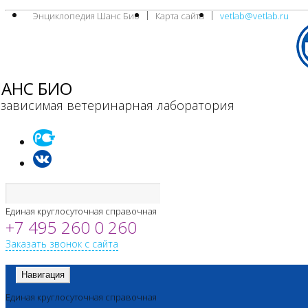
Энциклопедия Шанс Био
Карта сайта
vetlab@vetlab.ru
АНС БИО
зависимая ветеринарная лаборатория
Единая круглосуточная справочная
+7 495 260 0 260
Заказать звонок с сайта
Навигация
Единая круглосуточная справочная