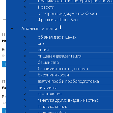
Правила оказания ветеринарной помо
Главная страница
Новости
Новости
Электронный документооборот
Новости лаборатории
Франшиза Шанс Био
Анализы и цены
Приостановка срочных биохимических
об анализах и ценах
исследований
prp
акции
Во Владыкино
04.08.2026
пищевая дезадаптация
бешенство
Подробнее
биохимия выпоты, сперма
биохимия крови
Приостановлено выполнение срочных
взятие проб и пробоподготовка
биохимических исследований
витамины
гематология
В Сколково. Код (123,309,310)
генетика других видов животных
30.07.2026
генетика кошек
Подробнее
генетика собак