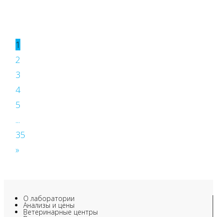
1
2
3
4
5
...
35
»
О лаборатории
Анализы и цены
Ветеринарные центры