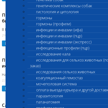
генетические комплексы собак
гистология и цитология
Приостановлено выполнение срочных
гормоны
биохимических исследований
гормоны (профили)
В Бутово 29.07.26
инфекции и инвазии (ифа)
29.07.2026
инфекции и инвазии (пцр)
инфекции и инвазии (экспресс)
Подробнее
инфекционные профили (пцр)
исследование кала
Приостановлено выполнение биохимических
исследования для сельхоз.животных (п
исследований
заказ)
исследования сельхоз.животных
На Нагорной. Код ( 123,310,309)
коагуляционный гемостаз
22.07.2026
мочеполовая система
Подробнее
оплата выезда курьера и другой достав
паразитология
патанатомия
Санитарные дни