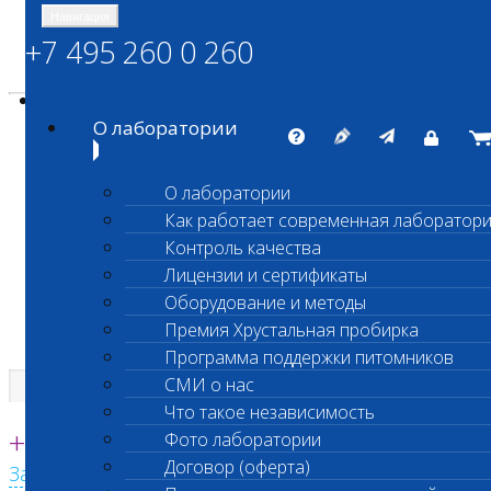
Навигация
+7 495 260 0 260
Энциклопедия Шанс Био
Карта сайта
vetlab@vetlab.ru
О лаборатории
О лаборатории
Как работает современная лаборатор
ШАНС БИО
Контроль качества
Независимая ветеринарная лаборатория
Лицензии и сертификаты
Оборудование и методы
Премия Хрустальная пробирка
Программа поддержки питомников
СМИ о нас
Что такое независимость
Единая круглосуточная справочная
+7 495 260 0 260
Фото лаборатории
Договор (оферта)
Заказать звонок с сайта