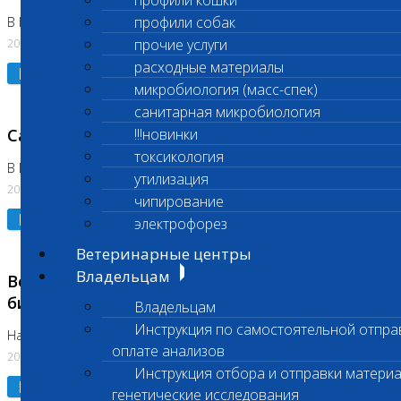
профили кошки
профили собак
В Коломне 24.07.2026 и 28.07.2026
20.07.2026
прочие услуги
расходные материалы
Подробнее
микробиология (масс-спек)
санитарная микробиология
Санитарный день
!!!новинки
токсикология
В Бутово 21.07.2026
утилизация
20.07.2026
чипирование
Подробнее
электрофорез
Ветеринарные центры
Владельцам
Возобновлено выполнение срочных
биохимических исследований
Владельцам
Инструкция по самостоятельной отпра
На Нагорной
оплате анализов
20.07.2026
Инструкция отбора и отправки материа
Подробнее
генетические исследования