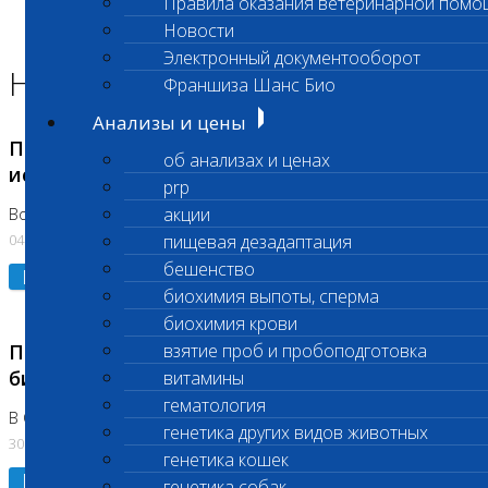
Правила оказания ветеринарной помо
Главная страница
Новости
Новости
Электронный документооборот
Новости лаборатории
Франшиза Шанс Био
Анализы и цены
Приостановка срочных биохимических
об анализах и ценах
исследований
prp
акции
Во Владыкино
04.08.2026
пищевая дезадаптация
бешенство
Подробнее
биохимия выпоты, сперма
биохимия крови
Приостановлено выполнение срочных
взятие проб и пробоподготовка
биохимических исследований
витамины
гематология
В Сколково. Код (123,309,310)
генетика других видов животных
30.07.2026
генетика кошек
Подробнее
генетика собак