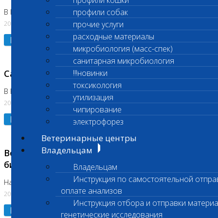
профили кошки
профили собак
В Коломне 24.07.2026 и 28.07.2026
20.07.2026
прочие услуги
расходные материалы
Подробнее
микробиология (масс-спек)
санитарная микробиология
Санитарный день
!!!новинки
токсикология
В Бутово 21.07.2026
утилизация
20.07.2026
чипирование
Подробнее
электрофорез
Ветеринарные центры
Владельцам
Возобновлено выполнение срочных
биохимических исследований
Владельцам
Инструкция по самостоятельной отпра
На Нагорной
оплате анализов
20.07.2026
Инструкция отбора и отправки материа
Подробнее
генетические исследования