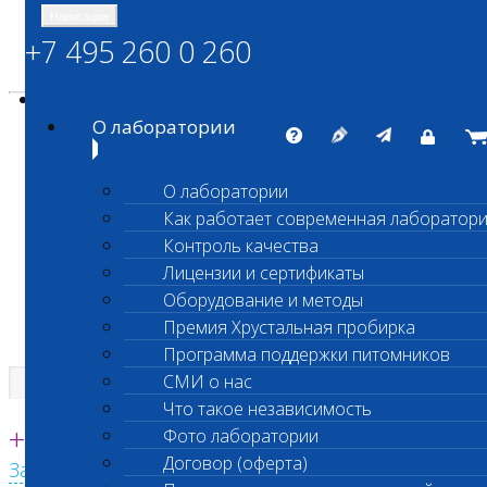
Навигация
+7 495 260 0 260
Энциклопедия Шанс Био
Карта сайта
vetlab@vetlab.ru
О лаборатории
О лаборатории
Как работает современная лаборатор
ШАНС БИО
Контроль качества
Независимая ветеринарная лаборатория
Лицензии и сертификаты
Оборудование и методы
Премия Хрустальная пробирка
Программа поддержки питомников
СМИ о нас
Что такое независимость
Единая круглосуточная справочная
+7 495 260 0 260
Фото лаборатории
Договор (оферта)
Заказать звонок с сайта