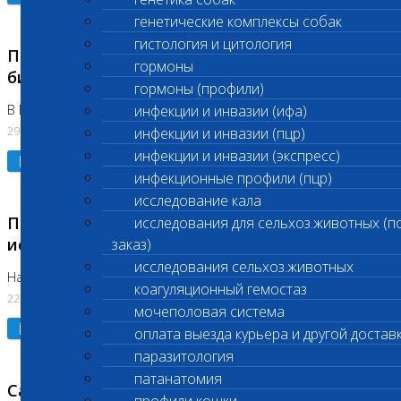
генетические комплексы собак
гистология и цитология
Приостановлено выполнение срочных
гормоны
биохимических исследований
гормоны (профили)
В Бутово 29.07.26
инфекции и инвазии (ифа)
29.07.2026
инфекции и инвазии (пцр)
инфекции и инвазии (экспресс)
Подробнее
инфекционные профили (пцр)
исследование кала
Приостановлено выполнение биохимических
исследования для сельхоз.животных (п
исследований
заказ)
исследования сельхоз.животных
На Нагорной. Код ( 123,310,309)
коагуляционный гемостаз
22.07.2026
мочеполовая система
Подробнее
оплата выезда курьера и другой достав
паразитология
патанатомия
Санитарные дни