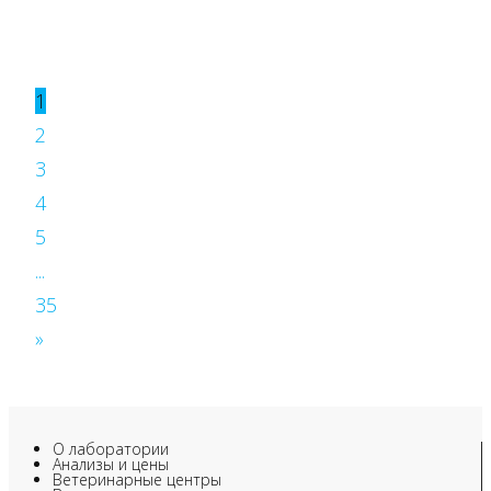
1
2
3
4
5
...
35
»
О лаборатории
Анализы и цены
Ветеринарные центры