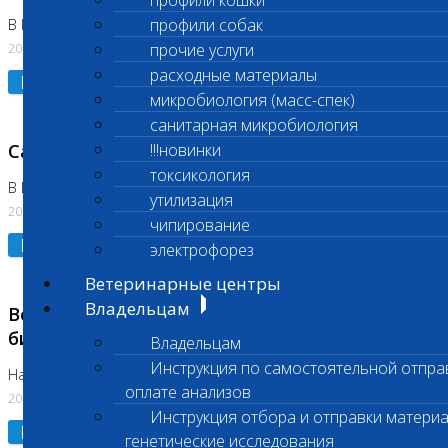
профили кошки
профили собак
В Коломне 24.07.2026 и 28.07.2026
20.07.2026
прочие услуги
расходные материалы
Подробнее
микробиология (масс-спек)
санитарная микробиология
Санитарный день
!!!новинки
токсикология
В Бутово 21.07.2026
утилизация
20.07.2026
чипирование
Подробнее
электрофорез
Ветеринарные центры
Владельцам
Возобновлено выполнение срочных
биохимических исследований
Владельцам
Инструкция по самостоятельной отпра
На Нагорной
оплате анализов
20.07.2026
Инструкция отбора и отправки материа
Подробнее
генетические исследования