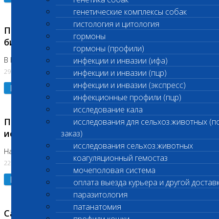
генетические комплексы собак
гистология и цитология
Приостановлено выполнение срочных
гормоны
биохимических исследований
гормоны (профили)
В Бутово 29.07.26
инфекции и инвазии (ифа)
29.07.2026
инфекции и инвазии (пцр)
инфекции и инвазии (экспресс)
Подробнее
инфекционные профили (пцр)
исследование кала
Приостановлено выполнение биохимических
исследования для сельхоз.животных (п
исследований
заказ)
исследования сельхоз.животных
На Нагорной. Код ( 123,310,309)
коагуляционный гемостаз
22.07.2026
мочеполовая система
Подробнее
оплата выезда курьера и другой достав
паразитология
патанатомия
Санитарные дни