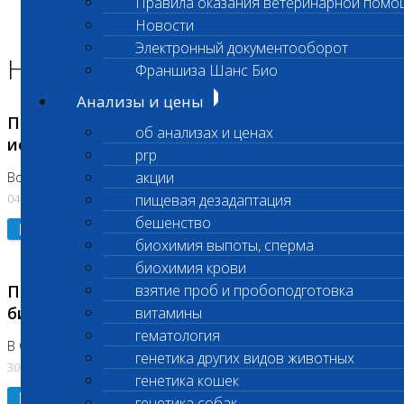
Правила оказания ветеринарной помо
Главная страница
Новости
Новости
Электронный документооборот
Новости лаборатории
Франшиза Шанс Био
Анализы и цены
Приостановка срочных биохимических
об анализах и ценах
исследований
prp
акции
Во Владыкино
04.08.2026
пищевая дезадаптация
бешенство
Подробнее
биохимия выпоты, сперма
биохимия крови
Приостановлено выполнение срочных
взятие проб и пробоподготовка
биохимических исследований
витамины
гематология
В Сколково. Код (123,309,310)
генетика других видов животных
30.07.2026
генетика кошек
Подробнее
генетика собак