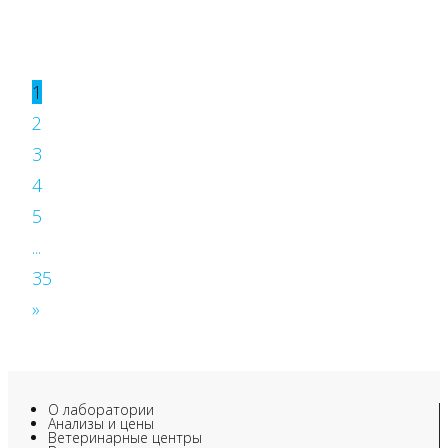
1
2
3
4
5
...
35
»
О лаборатории
Анализы и цены
Ветеринарные центры