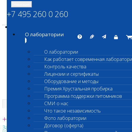
Навигация
+7 495 260 0 260
Энциклопедия Шанс Био
Карта сайта
vetlab@vetlab.ru
О лаборатории
О лаборатории
Как работает современная лаборатор
ШАНС БИО
Контроль качества
Независимая ветеринарная лаборатория
Лицензии и сертификаты
Оборудование и методы
Премия Хрустальная пробирка
Программа поддержки питомников
СМИ о нас
Что такое независимость
Единая круглосуточная справочная
+7 495 260 0 260
Фото лаборатории
Договор (оферта)
Заказать звонок с сайта