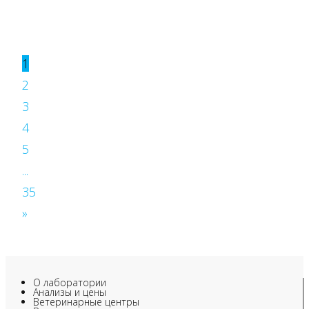
1
2
3
4
5
...
35
»
О лаборатории
Анализы и цены
Ветеринарные центры