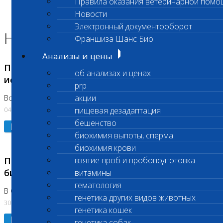
Правила оказания ветеринарной помо
Главная страница
Новости
Новости
Электронный документооборот
Новости лаборатории
Франшиза Шанс Био
Анализы и цены
Приостановка срочных биохимических
об анализах и ценах
исследований
prp
акции
Во Владыкино
04.08.2026
пищевая дезадаптация
бешенство
Подробнее
биохимия выпоты, сперма
биохимия крови
Приостановлено выполнение срочных
взятие проб и пробоподготовка
биохимических исследований
витамины
гематология
В Сколково. Код (123,309,310)
генетика других видов животных
30.07.2026
генетика кошек
Подробнее
генетика собак