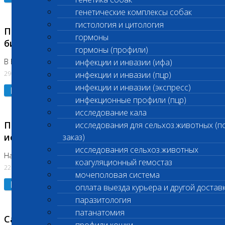
генетические комплексы собак
гистология и цитология
Приостановлено выполнение срочных
гормоны
биохимических исследований
гормоны (профили)
В Бутово 29.07.26
инфекции и инвазии (ифа)
29.07.2026
инфекции и инвазии (пцр)
инфекции и инвазии (экспресс)
Подробнее
инфекционные профили (пцр)
исследование кала
Приостановлено выполнение биохимических
исследования для сельхоз.животных (п
исследований
заказ)
исследования сельхоз.животных
На Нагорной. Код ( 123,310,309)
коагуляционный гемостаз
22.07.2026
мочеполовая система
Подробнее
оплата выезда курьера и другой достав
паразитология
патанатомия
Санитарные дни