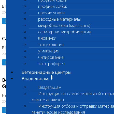
профили кошки
профили собак
В Коломне 24.07.2026 и 28.07.2026
20.07.2026
прочие услуги
расходные материалы
Подробнее
микробиология (масс-спек)
санитарная микробиология
Санитарный день
!!!новинки
токсикология
В Бутово 21.07.2026
утилизация
20.07.2026
чипирование
Подробнее
электрофорез
Ветеринарные центры
Владельцам
Возобновлено выполнение срочных
биохимических исследований
Владельцам
Инструкция по самостоятельной отпра
На Нагорной
оплате анализов
20.07.2026
Инструкция отбора и отправки материа
Подробнее
генетические исследования