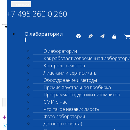
Навигация
+7 495 260 0 260
Энциклопедия Шанс Био
Карта сайта
vetlab@vetlab.ru
О лаборатории
О лаборатории
Как работает современная лаборатор
ШАНС БИО
Контроль качества
Независимая ветеринарная лаборатория
Лицензии и сертификаты
Оборудование и методы
Премия Хрустальная пробирка
Программа поддержки питомников
СМИ о нас
Что такое независимость
Единая круглосуточная справочная
+7 495 260 0 260
Фото лаборатории
Договор (оферта)
Заказать звонок с сайта