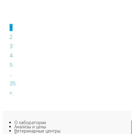
1
2
3
4
5
...
35
»
О лаборатории
Анализы и цены
Ветеринарные центры