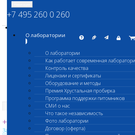
Навигация
+7 495 260 0 260
Энциклопедия Шанс Био
Карта сайта
vetlab@vetlab.ru
О лаборатории
О лаборатории
Как работает современная лаборатор
ШАНС БИО
Контроль качества
Независимая ветеринарная лаборатория
Лицензии и сертификаты
Оборудование и методы
Премия Хрустальная пробирка
Программа поддержки питомников
СМИ о нас
Что такое независимость
Единая круглосуточная справочная
+7 495 260 0 260
Фото лаборатории
Договор (оферта)
Заказать звонок с сайта