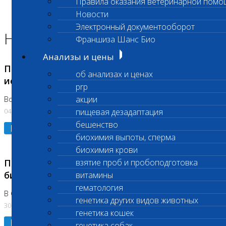
Правила оказания ветеринарной помо
Главная страница
Новости
Новости
Электронный документооборот
Новости лаборатории
Франшиза Шанс Био
Анализы и цены
Приостановка срочных биохимических
об анализах и ценах
исследований
prp
акции
Во Владыкино
04.08.2026
пищевая дезадаптация
бешенство
Подробнее
биохимия выпоты, сперма
биохимия крови
Приостановлено выполнение срочных
взятие проб и пробоподготовка
биохимических исследований
витамины
гематология
В Сколково. Код (123,309,310)
генетика других видов животных
30.07.2026
генетика кошек
Подробнее
генетика собак