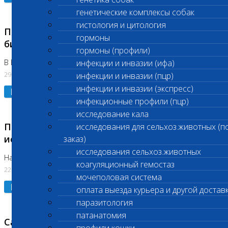
генетические комплексы собак
гистология и цитология
Приостановлено выполнение срочных
гормоны
биохимических исследований
гормоны (профили)
В Бутово 29.07.26
инфекции и инвазии (ифа)
29.07.2026
инфекции и инвазии (пцр)
инфекции и инвазии (экспресс)
Подробнее
инфекционные профили (пцр)
исследование кала
Приостановлено выполнение биохимических
исследования для сельхоз.животных (п
исследований
заказ)
исследования сельхоз.животных
На Нагорной. Код ( 123,310,309)
коагуляционный гемостаз
22.07.2026
мочеполовая система
Подробнее
оплата выезда курьера и другой достав
паразитология
патанатомия
Санитарные дни