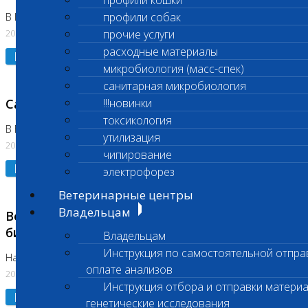
профили кошки
профили собак
В Коломне 24.07.2026 и 28.07.2026
20.07.2026
прочие услуги
расходные материалы
Подробнее
микробиология (масс-спек)
санитарная микробиология
Санитарный день
!!!новинки
токсикология
В Бутово 21.07.2026
утилизация
20.07.2026
чипирование
Подробнее
электрофорез
Ветеринарные центры
Владельцам
Возобновлено выполнение срочных
биохимических исследований
Владельцам
Инструкция по самостоятельной отпра
На Нагорной
оплате анализов
20.07.2026
Инструкция отбора и отправки материа
Подробнее
генетические исследования