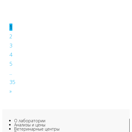
1
2
3
4
5
...
35
»
О лаборатории
Анализы и цены
Ветеринарные центры