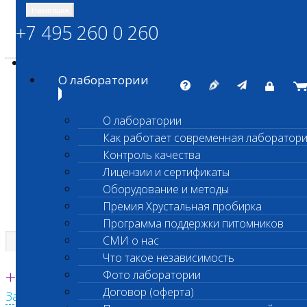
Навигация
+7 495 260 0 260
Энциклопедия Шанс Био
Карта сайта
vetlab@vetlab.ru
О лаборатории
О лаборатории
Как работает современная лаборатор
ШАНС БИО
Контроль качества
Независимая ветеринарная лаборатория
Лицензии и сертификаты
Оборудование и методы
Премия Хрустальная пробирка
Программа поддержки питомников
СМИ о нас
Что такое независимость
Единая круглосуточная справочная
+7 495 260 0 260
Фото лаборатории
Договор (оферта)
Заказать звонок с сайта