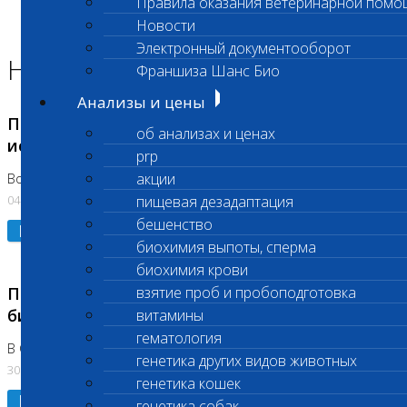
Правила оказания ветеринарной помо
Главная страница
Новости
Новости
Электронный документооборот
Новости лаборатории
Франшиза Шанс Био
Анализы и цены
Приостановка срочных биохимических
об анализах и ценах
исследований
prp
акции
Во Владыкино
04.08.2026
пищевая дезадаптация
бешенство
Подробнее
биохимия выпоты, сперма
биохимия крови
Приостановлено выполнение срочных
взятие проб и пробоподготовка
биохимических исследований
витамины
гематология
В Сколково. Код (123,309,310)
генетика других видов животных
30.07.2026
генетика кошек
Подробнее
генетика собак