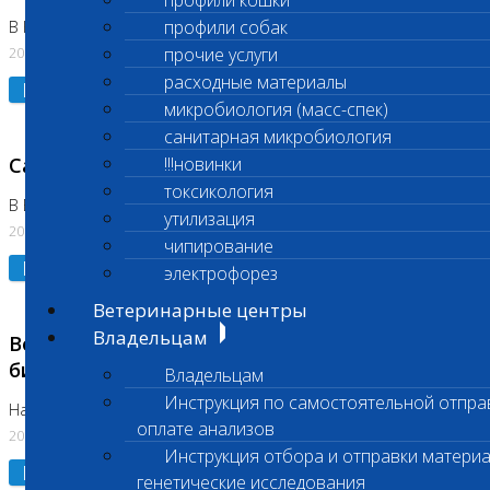
профили кошки
профили собак
В Коломне 24.07.2026 и 28.07.2026
20.07.2026
прочие услуги
расходные материалы
Подробнее
микробиология (масс-спек)
санитарная микробиология
Санитарный день
!!!новинки
токсикология
В Бутово 21.07.2026
утилизация
20.07.2026
чипирование
Подробнее
электрофорез
Ветеринарные центры
Владельцам
Возобновлено выполнение срочных
биохимических исследований
Владельцам
Инструкция по самостоятельной отпра
На Нагорной
оплате анализов
20.07.2026
Инструкция отбора и отправки материа
Подробнее
генетические исследования