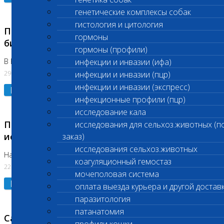
генетические комплексы собак
гистология и цитология
Приостановлено выполнение срочных
гормоны
биохимических исследований
гормоны (профили)
В Бутово 29.07.26
инфекции и инвазии (ифа)
29.07.2026
инфекции и инвазии (пцр)
инфекции и инвазии (экспресс)
Подробнее
инфекционные профили (пцр)
исследование кала
Приостановлено выполнение биохимических
исследования для сельхоз.животных (п
исследований
заказ)
исследования сельхоз.животных
На Нагорной. Код ( 123,310,309)
коагуляционный гемостаз
22.07.2026
мочеполовая система
Подробнее
оплата выезда курьера и другой достав
паразитология
патанатомия
Санитарные дни