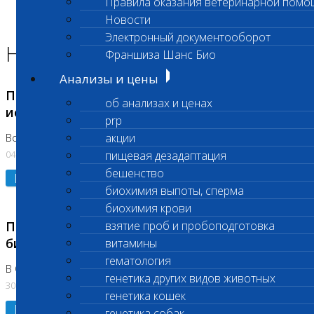
Правила оказания ветеринарной помо
Главная страница
Новости
Новости
Электронный документооборот
Новости лаборатории
Франшиза Шанс Био
Анализы и цены
Приостановка срочных биохимических
об анализах и ценах
исследований
prp
акции
Во Владыкино
04.08.2026
пищевая дезадаптация
бешенство
Подробнее
биохимия выпоты, сперма
биохимия крови
Приостановлено выполнение срочных
взятие проб и пробоподготовка
биохимических исследований
витамины
гематология
В Сколково. Код (123,309,310)
генетика других видов животных
30.07.2026
генетика кошек
Подробнее
генетика собак