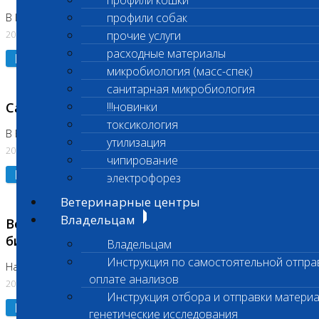
профили кошки
профили собак
В Коломне 24.07.2026 и 28.07.2026
20.07.2026
прочие услуги
расходные материалы
Подробнее
микробиология (масс-спек)
санитарная микробиология
Санитарный день
!!!новинки
токсикология
В Бутово 21.07.2026
утилизация
20.07.2026
чипирование
Подробнее
электрофорез
Ветеринарные центры
Владельцам
Возобновлено выполнение срочных
биохимических исследований
Владельцам
Инструкция по самостоятельной отпра
На Нагорной
оплате анализов
20.07.2026
Инструкция отбора и отправки материа
Подробнее
генетические исследования