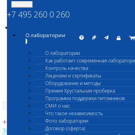
Навигация
+7 495 260 0 260
Энциклопедия Шанс Био
Карта сайта
vetlab@vetlab.ru
О лаборатории
О лаборатории
Как работает современная лаборатор
ШАНС БИО
Контроль качества
Независимая ветеринарная лаборатория
Лицензии и сертификаты
Оборудование и методы
Премия Хрустальная пробирка
Программа поддержки питомников
СМИ о нас
Что такое независимость
Единая круглосуточная справочная
+7 495 260 0 260
Фото лаборатории
Договор (оферта)
Заказать звонок с сайта