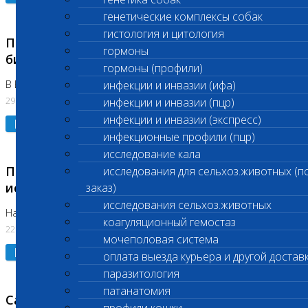
генетические комплексы собак
гистология и цитология
Приостановлено выполнение срочных
гормоны
биохимических исследований
гормоны (профили)
В Бутово 29.07.26
инфекции и инвазии (ифа)
29.07.2026
инфекции и инвазии (пцр)
инфекции и инвазии (экспресс)
Подробнее
инфекционные профили (пцр)
исследование кала
Приостановлено выполнение биохимических
исследования для сельхоз.животных (п
исследований
заказ)
исследования сельхоз.животных
На Нагорной. Код ( 123,310,309)
коагуляционный гемостаз
22.07.2026
мочеполовая система
Подробнее
оплата выезда курьера и другой достав
паразитология
патанатомия
Санитарные дни