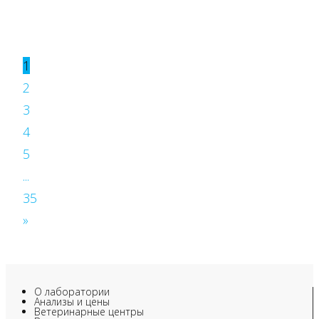
1
2
3
4
5
...
35
»
О лаборатории
Анализы и цены
Ветеринарные центры