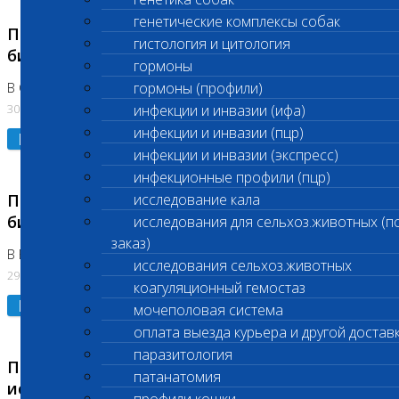
генетические комплексы собак
Приостановлено выполнение срочных
гистология и цитология
биохимических исследований
гормоны
гормоны (профили)
В Сколково. Код (123,309,310)
30.07.2026
инфекции и инвазии (ифа)
инфекции и инвазии (пцр)
Подробнее
инфекции и инвазии (экспресс)
инфекционные профили (пцр)
Приостановлено выполнение срочных
исследование кала
биохимических исследований
исследования для сельхоз.животных (п
заказ)
В Бутово 29.07.26
исследования сельхоз.животных
29.07.2026
коагуляционный гемостаз
Подробнее
мочеполовая система
оплата выезда курьера и другой достав
паразитология
Приостановлено выполнение биохимических
патанатомия
исследований