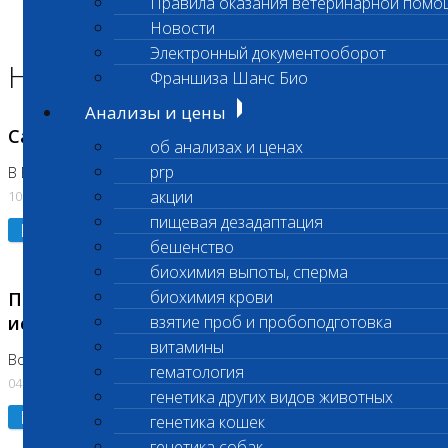
Правила оказания ветеринарной помо
Главная страница
Новости
Новости
Электронный документооборот
Новости лаборатории
Франшиза Шанс Био
Анализы и цены
Санитарный день
об анализах и ценах
prp
В Вешняках 14.08.2026
акции
10.08.2026
пищевая дезадаптация
Подробнее
бешенство
биохимия выпоты, сперма
биохимия крови
Приостановка срочных биохимических
исследований
взятие проб и пробоподготовка
витамины
Во Владыкино
гематология
04.08.2026
генетика других видов животных
Подробнее
генетика кошек
генетика собак