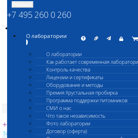
Навигация
+7 495 260 0 260
Энциклопедия Шанс Био
Карта сайта
vetlab@vetlab.ru
О лаборатории
О лаборатории
Как работает современная лаборатор
ШАНС БИО
Контроль качества
Независимая ветеринарная лаборатория
Лицензии и сертификаты
Оборудование и методы
Премия Хрустальная пробирка
Программа поддержки питомников
СМИ о нас
Что такое независимость
Единая круглосуточная справочная
+7 495 260 0 260
Фото лаборатории
Договор (оферта)
Заказать звонок с сайта