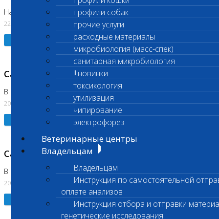
профили кошки
профили собак
На Нагорной. Код ( 123,310,309)
22.07.2026
прочие услуги
расходные материалы
Подробнее
микробиология (масс-спек)
санитарная микробиология
Санитарные дни
!!!новинки
токсикология
В Коломне 24.07.2026 и 28.07.2026
утилизация
20.07.2026
чипирование
Подробнее
электрофорез
Ветеринарные центры
Владельцам
Санитарный день
Владельцам
В Бутово 21.07.2026
Инструкция по самостоятельной отпра
20.07.2026
оплате анализов
Подробнее
Инструкция отбора и отправки материа
генетические исследования