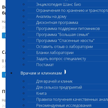
Энциклопедия Шанс Био
Возобновлено выполнение срочных
Ограничения по хранению и транспорт
биохимических исследований
Анализы на дому
На Нагорной
Дисконтная программа
20.07.2026
Программа поддержки питомников
Программа "Большая семья"
Подробнее
Программа "Спасенные хвосты"
Оставить отзыв о лаборатории
Санитарный день
Бланки лаборатории
Задать вопрос специалисту
В Коломне 20.07.2026
Постамат
20.07.2026
Врачам и клиникам
Подробнее
Для врачей и клиник
Для сельхоз предприятий
Приостановлено выполнение исследования
Книга
Правила получения качественных анал
На Нагорной
Рекомендуемые исследования
20.07.2026