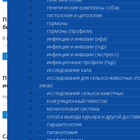
генетические комплексы собак
гистология и цитология
Приостановлено выполнение срочных
гормоны
биохимических исследований
гормоны (профили)
В Бутово 29.07.26
инфекции и инвазии (ифа)
29.07.2026
инфекции и инвазии (пцр)
инфекции и инвазии (экспресс)
Подробнее
инфекционные профили (пцр)
исследование кала
Приостановлено выполнение биохимических
исследования для сельхоз.животных (п
исследований
заказ)
исследования сельхоз.животных
На Нагорной. Код ( 123,310,309)
коагуляционный гемостаз
22.07.2026
мочеполовая система
Подробнее
оплата выезда курьера и другой достав
паразитология
патанатомия
Санитарные дни