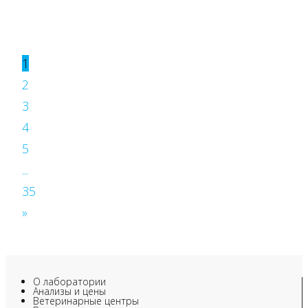
1
2
3
4
5
...
35
»
О лаборатории
Анализы и цены
Ветеринарные центры