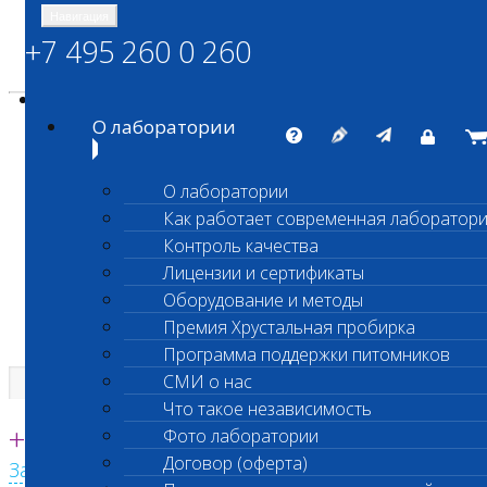
Навигация
+7 495 260 0 260
Энциклопедия Шанс Био
Карта сайта
vetlab@vetlab.ru
О лаборатории
О лаборатории
Как работает современная лаборатор
ШАНС БИО
Контроль качества
Независимая ветеринарная лаборатория
Лицензии и сертификаты
Оборудование и методы
Премия Хрустальная пробирка
Программа поддержки питомников
СМИ о нас
Что такое независимость
Единая круглосуточная справочная
+7 495 260 0 260
Фото лаборатории
Договор (оферта)
Заказать звонок с сайта