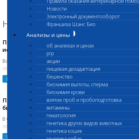
Правила оказания ветеринарной помо
Главная страница
Новости
Новости
Электронный документооборот
Новости лаборатории
Франшиза Шанс Био
Анализы и цены
Приостановка срочных биохимических
об анализах и ценах
исследований
prp
акции
Во Владыкино
04.08.2026
пищевая дезадаптация
бешенство
Подробнее
биохимия выпоты, сперма
биохимия крови
Приостановлено выполнение срочных
взятие проб и пробоподготовка
биохимических исследований
витамины
гематология
В Сколково. Код (123,309,310)
генетика других видов животных
30.07.2026
генетика кошек
Подробнее
генетика собак