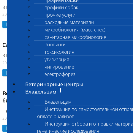
профили кошки
профили собак
В Коломне 24.07.2026 и 28.07.2026
20.07.2026
прочие услуги
расходные материалы
Подробнее
микробиология (масс-спек)
санитарная микробиология
Санитарный день
!!!новинки
токсикология
В Бутово 21.07.2026
утилизация
20.07.2026
чипирование
Подробнее
электрофорез
Ветеринарные центры
Владельцам
Возобновлено выполнение срочных
биохимических исследований
Владельцам
Инструкция по самостоятельной отпра
На Нагорной
оплате анализов
20.07.2026
Инструкция отбора и отправки материа
Подробнее
генетические исследования