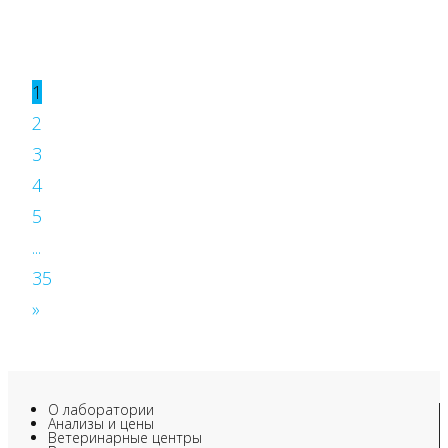
1
2
3
4
5
...
35
»
О лаборатории
Анализы и цены
Ветеринарные центры