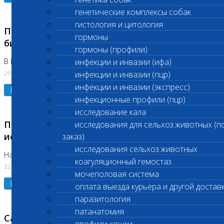
генетические комплексы собак
гистология и цитология
Приостановлено выполнение срочных
гормоны
биохимических исследований
гормоны (профили)
В Бутово 29.07.26
инфекции и инвазии (ифа)
29.07.2026
инфекции и инвазии (пцр)
инфекции и инвазии (экспресс)
Подробнее
инфекционные профили (пцр)
исследование кала
Приостановлено выполнение биохимических
исследования для сельхоз.животных (п
исследований
заказ)
исследования сельхоз.животных
На Нагорной. Код ( 123,310,309)
коагуляционный гемостаз
22.07.2026
мочеполовая система
Подробнее
оплата выезда курьера и другой достав
паразитология
патанатомия
Санитарные дни