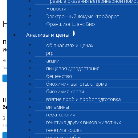
Правила оказания ветеринарной помо
Главная страница
Новости
Новости
Электронный документооборот
Новости лаборатории
Франшиза Шанс Био
Анализы и цены
Приостановка срочных биохимических
об анализах и ценах
исследований
prp
акции
Во Владыкино
04.08.2026
пищевая дезадаптация
бешенство
Подробнее
биохимия выпоты, сперма
биохимия крови
Приостановлено выполнение срочных
взятие проб и пробоподготовка
биохимических исследований
витамины
гематология
В Сколково. Код (123,309,310)
генетика других видов животных
30.07.2026
генетика кошек
Подробнее
генетика собак