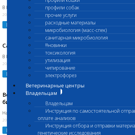
профили кошки
профили собак
В Коломне 24.07.2026 и 28.07.2026
20.07.2026
прочие услуги
расходные материалы
Подробнее
микробиология (масс-спек)
санитарная микробиология
Санитарный день
!!!новинки
токсикология
В Бутово 21.07.2026
утилизация
20.07.2026
чипирование
Подробнее
электрофорез
Ветеринарные центры
Владельцам
Возобновлено выполнение срочных
биохимических исследований
Владельцам
Инструкция по самостоятельной отпра
На Нагорной
оплате анализов
20.07.2026
Инструкция отбора и отправки материа
Подробнее
генетические исследования