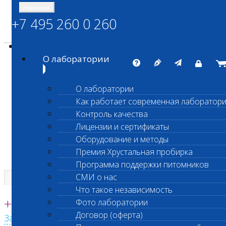
Навигация
+7 495 260 0 260
Энциклопедия Шанс Био
Карта сайта
vetlab@vetlab.ru
О лаборатории
О лаборатории
Как работает современная лаборатор
ШАНС БИО
Контроль качества
Независимая ветеринарная лаборатория
Лицензии и сертификаты
Оборудование и методы
Премия Хрустальная пробирка
Программа поддержки питомников
СМИ о нас
Что такое независимость
Единая круглосуточная справочная
+7 495 260 0 260
Фото лаборатории
Договор (оферта)
Заказать звонок с сайта