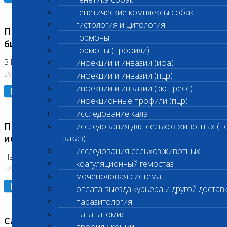
генетические комплексы собак
гистология и цитология
Приостановлено выполнение срочных
гормоны
биохимических исследований
гормоны (профили)
В Бутово 29.07.26
инфекции и инвазии (ифа)
29.07.2026
инфекции и инвазии (пцр)
инфекции и инвазии (экспресс)
Подробнее
инфекционные профили (пцр)
исследование кала
Приостановлено выполнение биохимических
исследования для сельхоз.животных (п
исследований
заказ)
исследования сельхоз.животных
На Нагорной. Код ( 123,310,309)
коагуляционный гемостаз
22.07.2026
мочеполовая система
Подробнее
оплата выезда курьера и другой достав
паразитология
патанатомия
Санитарные дни