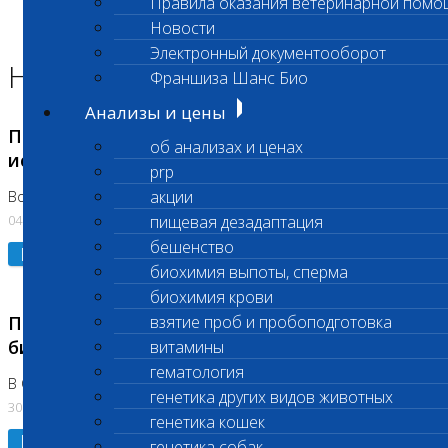
Правила оказания ветеринарной помо
Главная страница
Новости
Новости
Электронный документооборот
Новости лаборатории
Франшиза Шанс Био
Анализы и цены
Приостановка срочных биохимических
об анализах и ценах
исследований
prp
акции
Во Владыкино
04.08.2026
пищевая дезадаптация
бешенство
Подробнее
биохимия выпоты, сперма
биохимия крови
Приостановлено выполнение срочных
взятие проб и пробоподготовка
биохимических исследований
витамины
гематология
В Сколково. Код (123,309,310)
генетика других видов животных
30.07.2026
генетика кошек
Подробнее
генетика собак