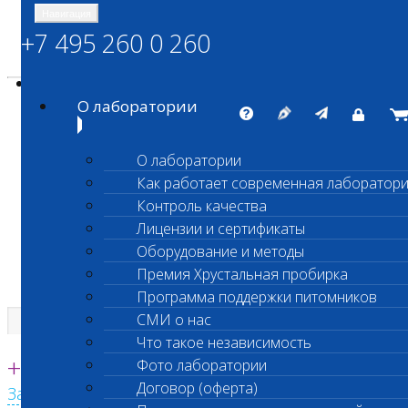
Навигация
+7 495 260 0 260
Энциклопедия Шанс Био
Карта сайта
vetlab@vetlab.ru
О лаборатории
О лаборатории
Как работает современная лаборатор
ШАНС БИО
Контроль качества
Независимая ветеринарная лаборатория
Лицензии и сертификаты
Оборудование и методы
Премия Хрустальная пробирка
Программа поддержки питомников
СМИ о нас
Что такое независимость
Единая круглосуточная справочная
+7 495 260 0 260
Фото лаборатории
Договор (оферта)
Заказать звонок с сайта