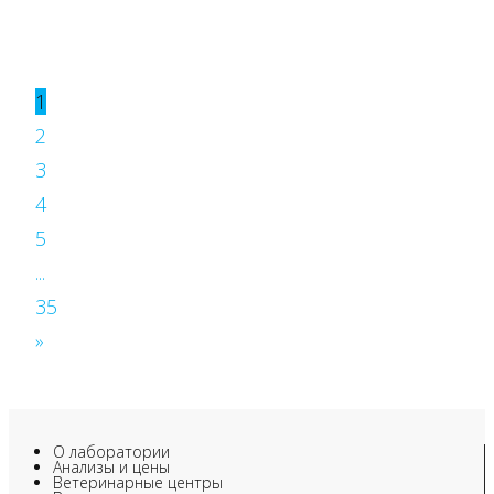
1
2
3
4
5
...
35
»
О лаборатории
Анализы и цены
Ветеринарные центры