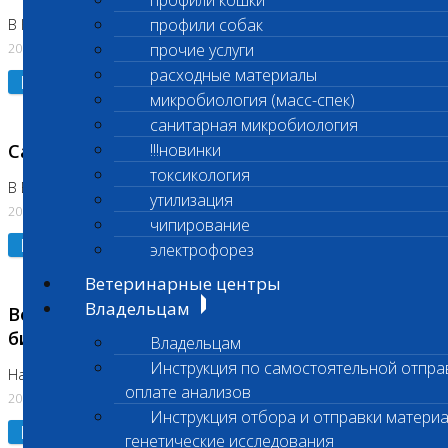
профили кошки
профили собак
В Коломне 24.07.2026 и 28.07.2026
20.07.2026
прочие услуги
расходные материалы
Подробнее
микробиология (масс-спек)
санитарная микробиология
Санитарный день
!!!новинки
токсикология
В Бутово 21.07.2026
утилизация
20.07.2026
чипирование
Подробнее
электрофорез
Ветеринарные центры
Владельцам
Возобновлено выполнение срочных
биохимических исследований
Владельцам
Инструкция по самостоятельной отпра
На Нагорной
оплате анализов
20.07.2026
Инструкция отбора и отправки материа
Подробнее
генетические исследования