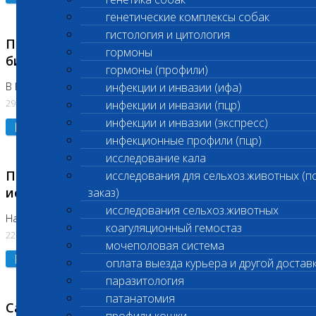
генетические комплексы собак
гистология и цитология
Приостановлено выполнение срочных
гормоны
биохимических исследований
гормоны (профили)
В Бутово 29.07.26
инфекции и инвазии (ифа)
29.07.2026
инфекции и инвазии (пцр)
инфекции и инвазии (экспресс)
Подробнее
инфекционные профили (пцр)
исследование кала
Приостановлено выполнение биохимических
исследования для сельхоз.животных (п
исследований
заказ)
исследования сельхоз.животных
На Нагорной. Код ( 123,310,309)
коагуляционный гемостаз
22.07.2026
мочеполовая система
Подробнее
оплата выезда курьера и другой достав
паразитология
патанатомия
Санитарные дни