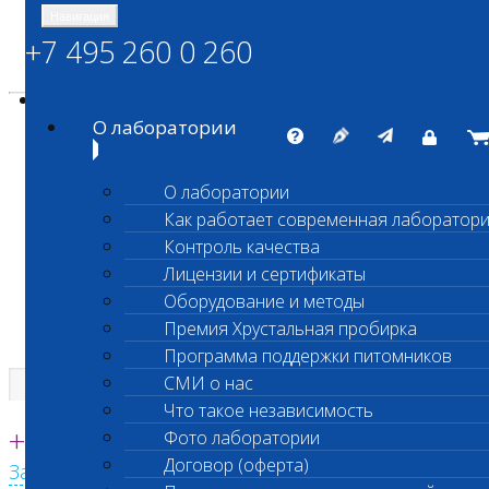
Навигация
+7 495 260 0 260
Энциклопедия Шанс Био
Карта сайта
vetlab@vetlab.ru
О лаборатории
О лаборатории
Как работает современная лаборатор
ШАНС БИО
Контроль качества
Независимая ветеринарная лаборатория
Лицензии и сертификаты
Оборудование и методы
Премия Хрустальная пробирка
Программа поддержки питомников
СМИ о нас
Что такое независимость
Единая круглосуточная справочная
+7 495 260 0 260
Фото лаборатории
Договор (оферта)
Заказать звонок с сайта