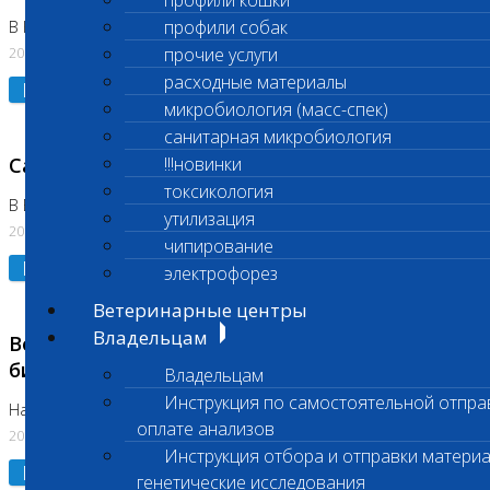
профили кошки
профили собак
В Коломне 24.07.2026 и 28.07.2026
20.07.2026
прочие услуги
расходные материалы
Подробнее
микробиология (масс-спек)
санитарная микробиология
Санитарный день
!!!новинки
токсикология
В Бутово 21.07.2026
утилизация
20.07.2026
чипирование
Подробнее
электрофорез
Ветеринарные центры
Владельцам
Возобновлено выполнение срочных
биохимических исследований
Владельцам
Инструкция по самостоятельной отпра
На Нагорной
оплате анализов
20.07.2026
Инструкция отбора и отправки материа
Подробнее
генетические исследования