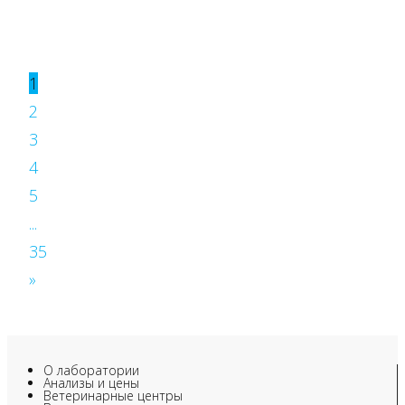
1
2
3
4
5
...
35
»
О лаборатории
Анализы и цены
Ветеринарные центры