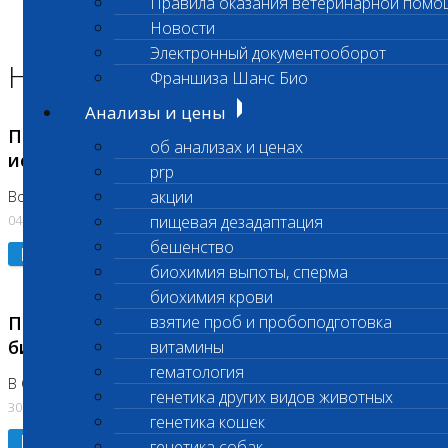
Правила оказания ветеринарной помо
Главная страница
Новости
Новости
Электронный документооборот
Новости лаборатории
Франшиза Шанс Био
Анализы и цены
Приостановка срочных биохимических
об анализах и ценах
исследований
prp
акции
Во Владыкино
04.08.2026
пищевая дезадаптация
бешенство
Подробнее
биохимия выпоты, сперма
биохимия крови
Приостановлено выполнение срочных
взятие проб и пробоподготовка
биохимических исследований
витамины
гематология
В Сколково. Код (123,309,310)
генетика других видов животных
30.07.2026
генетика кошек
Подробнее
генетика собак