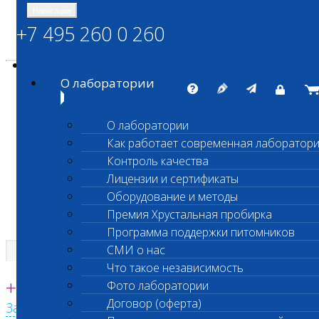
Навигация
+7 495 260 0 260
Энциклопедия Шанс Био
Карта сайта
vetlab@vetlab.ru
О лаборатории
О лаборатории
Как работает современная лаборатор
ШАНС БИО
Контроль качества
Независимая ветеринарная лаборатория
Лицензии и сертификаты
Оборудование и методы
Премия Хрустальная пробирка
Программа поддержки питомников
СМИ о нас
Что такое независимость
Единая круглосуточная справочная
+7 495 260 0 260
Фото лаборатории
Договор (оферта)
Заказать звонок с сайта