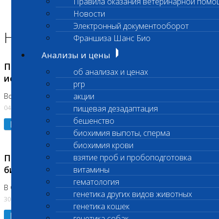
Правила оказания ветеринарной помо
Главная страница
Новости
Новости
Электронный документооборот
Новости лаборатории
Франшиза Шанс Био
Анализы и цены
Приостановка срочных биохимических
об анализах и ценах
исследований
prp
акции
Во Владыкино
04.08.2026
пищевая дезадаптация
бешенство
Подробнее
биохимия выпоты, сперма
биохимия крови
Приостановлено выполнение срочных
взятие проб и пробоподготовка
биохимических исследований
витамины
гематология
В Сколково. Код (123,309,310)
генетика других видов животных
30.07.2026
генетика кошек
Подробнее
генетика собак