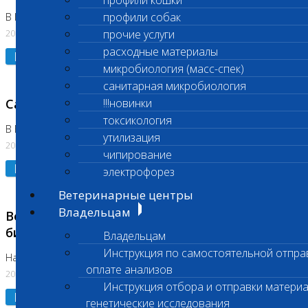
профили кошки
профили собак
В Коломне 24.07.2026 и 28.07.2026
20.07.2026
прочие услуги
расходные материалы
Подробнее
микробиология (масс-спек)
санитарная микробиология
Санитарный день
!!!новинки
токсикология
В Бутово 21.07.2026
утилизация
20.07.2026
чипирование
Подробнее
электрофорез
Ветеринарные центры
Владельцам
Возобновлено выполнение срочных
биохимических исследований
Владельцам
Инструкция по самостоятельной отпра
На Нагорной
оплате анализов
20.07.2026
Инструкция отбора и отправки материа
Подробнее
генетические исследования