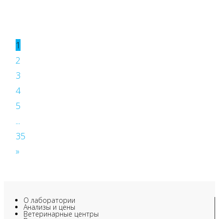
1
2
3
4
5
...
35
»
О лаборатории
Анализы и цены
Ветеринарные центры