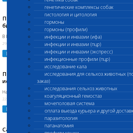
генетические комплексы собак
гистология и цитология
Приостановлено выполнение срочных
гормоны
биохимических исследований
гормоны (профили)
В Бутово 29.07.26
инфекции и инвазии (ифа)
29.07.2026
инфекции и инвазии (пцр)
инфекции и инвазии (экспресс)
Подробнее
инфекционные профили (пцр)
исследование кала
Приостановлено выполнение биохимических
исследования для сельхоз.животных (п
исследований
заказ)
исследования сельхоз.животных
На Нагорной. Код ( 123,310,309)
коагуляционный гемостаз
22.07.2026
мочеполовая система
Подробнее
оплата выезда курьера и другой достав
паразитология
патанатомия
Санитарные дни