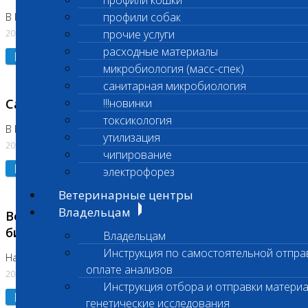
профили кошки
профили собак
В Коломне 24.07.2026 и 28.07.2026
20.07.2026
прочие услуги
расходные материалы
Подробнее
микробиология (масс-спек)
санитарная микробиология
Санитарный день
!!!новинки
токсикология
В Бутово 21.07.2026
утилизация
20.07.2026
чипирование
Подробнее
электрофорез
Ветеринарные центры
Владельцам
Возобновлено выполнение срочных
биохимических исследований
Владельцам
Инструкция по самостоятельной отпра
На Нагорной
оплате анализов
20.07.2026
Инструкция отбора и отправки материа
Подробнее
генетические исследования