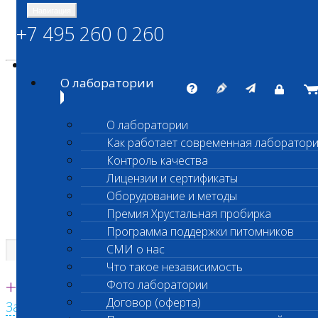
Навигация
+7 495 260 0 260
Энциклопедия Шанс Био
Карта сайта
vetlab@vetlab.ru
О лаборатории
О лаборатории
Как работает современная лаборатор
ШАНС БИО
Контроль качества
Независимая ветеринарная лаборатория
Лицензии и сертификаты
Оборудование и методы
Премия Хрустальная пробирка
Программа поддержки питомников
СМИ о нас
Что такое независимость
Единая круглосуточная справочная
+7 495 260 0 260
Фото лаборатории
Договор (оферта)
Заказать звонок с сайта