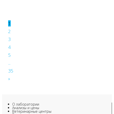
1
2
3
4
5
...
35
»
О лаборатории
Анализы и цены
Ветеринарные центры