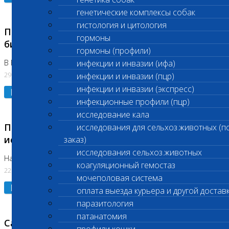
генетические комплексы собак
гистология и цитология
Приостановлено выполнение срочных
гормоны
биохимических исследований
гормоны (профили)
В Бутово 29.07.26
инфекции и инвазии (ифа)
29.07.2026
инфекции и инвазии (пцр)
инфекции и инвазии (экспресс)
Подробнее
инфекционные профили (пцр)
исследование кала
Приостановлено выполнение биохимических
исследования для сельхоз.животных (п
исследований
заказ)
исследования сельхоз.животных
На Нагорной. Код ( 123,310,309)
коагуляционный гемостаз
22.07.2026
мочеполовая система
Подробнее
оплата выезда курьера и другой достав
паразитология
патанатомия
Санитарные дни