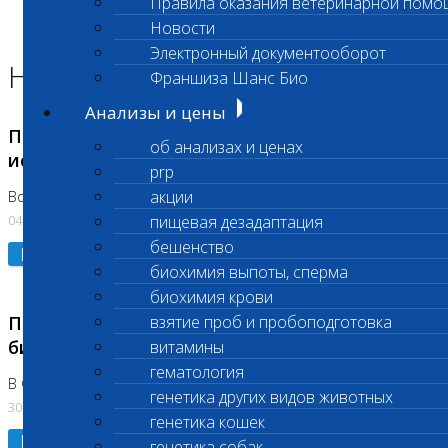
Правила оказания ветеринарной помо
Главная страница
Новости
Новости
Электронный документооборот
Новости лаборатории
Франшиза Шанс Био
Анализы и цены
Приостановка срочных биохимических
об анализах и ценах
исследований
prp
акции
Во Владыкино
04.08.2026
пищевая дезадаптация
бешенство
Подробнее
биохимия выпоты, сперма
биохимия крови
Приостановлено выполнение срочных
взятие проб и пробоподготовка
биохимических исследований
витамины
гематология
В Сколково. Код (123,309,310)
генетика других видов животных
30.07.2026
генетика кошек
Подробнее
генетика собак