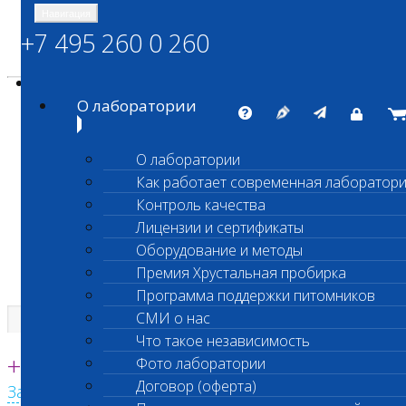
Навигация
+7 495 260 0 260
Энциклопедия Шанс Био
Карта сайта
vetlab@vetlab.ru
О лаборатории
О лаборатории
Как работает современная лаборатор
ШАНС БИО
Контроль качества
Независимая ветеринарная лаборатория
Лицензии и сертификаты
Оборудование и методы
Премия Хрустальная пробирка
Программа поддержки питомников
СМИ о нас
Что такое независимость
Единая круглосуточная справочная
+7 495 260 0 260
Фото лаборатории
Договор (оферта)
Заказать звонок с сайта