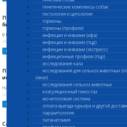
генетические комплексы собак
гистология и цитология
Приостановлено выполнение срочных
гормоны
биохимических исследований
гормоны (профили)
В Бутово 29.07.26
инфекции и инвазии (ифа)
29.07.2026
инфекции и инвазии (пцр)
инфекции и инвазии (экспресс)
Подробнее
инфекционные профили (пцр)
исследование кала
Приостановлено выполнение биохимических
исследования для сельхоз.животных (п
исследований
заказ)
исследования сельхоз.животных
На Нагорной. Код ( 123,310,309)
коагуляционный гемостаз
22.07.2026
мочеполовая система
Подробнее
оплата выезда курьера и другой достав
паразитология
патанатомия
Санитарные дни