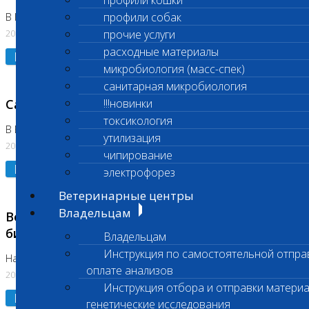
профили кошки
профили собак
В Коломне 24.07.2026 и 28.07.2026
20.07.2026
прочие услуги
расходные материалы
Подробнее
микробиология (масс-спек)
санитарная микробиология
Санитарный день
!!!новинки
токсикология
В Бутово 21.07.2026
утилизация
20.07.2026
чипирование
Подробнее
электрофорез
Ветеринарные центры
Владельцам
Возобновлено выполнение срочных
биохимических исследований
Владельцам
Инструкция по самостоятельной отпра
На Нагорной
оплате анализов
20.07.2026
Инструкция отбора и отправки материа
Подробнее
генетические исследования