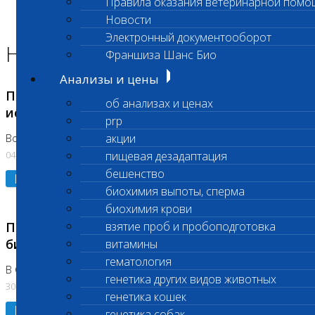
Правила оказания ветеринарной помо
Главная страница
Новости
Новости
Электронный документооборот
Новости лаборатории
Франшиза Шанс Био
Анализы и цены
Приостановка срочных биохимических
об анализах и ценах
исследований
prp
акции
Во Владыкино
04.08.2026
пищевая дезадаптация
бешенство
Подробнее
биохимия выпоты, сперма
биохимия крови
Приостановлено выполнение срочных
взятие проб и пробоподготовка
биохимических исследований
витамины
гематология
В Сколково. Код (123,309,310)
генетика других видов животных
30.07.2026
генетика кошек
Подробнее
генетика собак