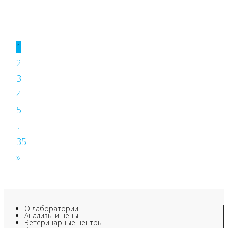
1
2
3
4
5
...
35
»
О лаборатории
Анализы и цены
Ветеринарные центры