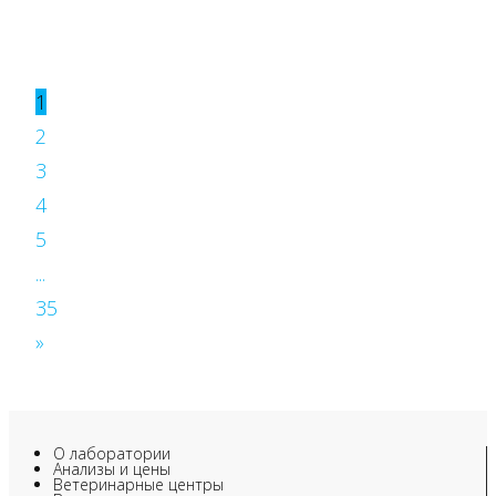
1
2
3
4
5
...
35
»
О лаборатории
Анализы и цены
Ветеринарные центры