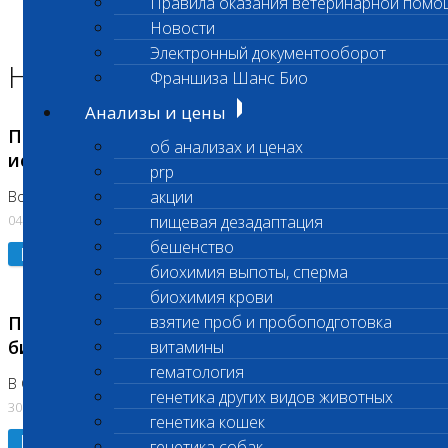
Правила оказания ветеринарной помо
Главная страница
Новости
Новости
Электронный документооборот
Новости лаборатории
Франшиза Шанс Био
Анализы и цены
Приостановка срочных биохимических
об анализах и ценах
исследований
prp
акции
Во Владыкино
04.08.2026
пищевая дезадаптация
бешенство
Подробнее
биохимия выпоты, сперма
биохимия крови
Приостановлено выполнение срочных
взятие проб и пробоподготовка
биохимических исследований
витамины
гематология
В Сколково. Код (123,309,310)
генетика других видов животных
30.07.2026
генетика кошек
Подробнее
генетика собак