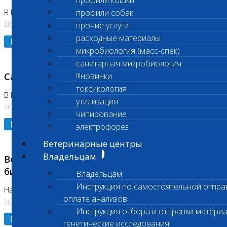
профили кошки
профили собак
В Коломне 24.07.2026 и 28.07.2026
20.07.2026
прочие услуги
расходные материалы
Подробнее
микробиология (масс-спек)
санитарная микробиология
Санитарный день
!!!новинки
токсикология
В Бутово 21.07.2026
утилизация
20.07.2026
чипирование
Подробнее
электрофорез
Ветеринарные центры
Владельцам
Возобновлено выполнение срочных
биохимических исследований
Владельцам
Инструкция по самостоятельной отпра
На Нагорной
оплате анализов
20.07.2026
Инструкция отбора и отправки материа
Подробнее
генетические исследования