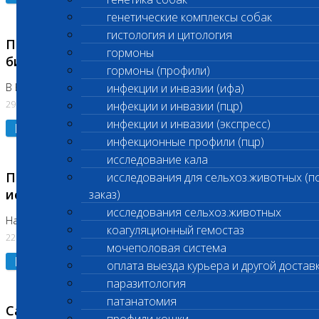
генетические комплексы собак
гистология и цитология
Приостановлено выполнение срочных
гормоны
биохимических исследований
гормоны (профили)
В Бутово 29.07.26
инфекции и инвазии (ифа)
29.07.2026
инфекции и инвазии (пцр)
инфекции и инвазии (экспресс)
Подробнее
инфекционные профили (пцр)
исследование кала
Приостановлено выполнение биохимических
исследования для сельхоз.животных (п
исследований
заказ)
исследования сельхоз.животных
На Нагорной. Код ( 123,310,309)
коагуляционный гемостаз
22.07.2026
мочеполовая система
Подробнее
оплата выезда курьера и другой достав
паразитология
патанатомия
Санитарные дни