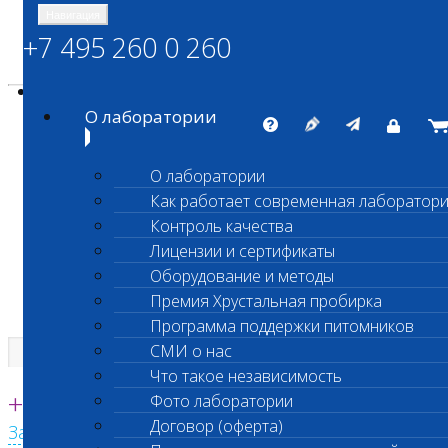
Навигация
+7 495 260 0 260
Энциклопедия Шанс Био
Карта сайта
vetlab@vetlab.ru
О лаборатории
О лаборатории
Как работает современная лаборатор
ШАНС БИО
Контроль качества
Независимая ветеринарная лаборатория
Лицензии и сертификаты
Оборудование и методы
Премия Хрустальная пробирка
Программа поддержки питомников
СМИ о нас
Что такое независимость
Единая круглосуточная справочная
+7 495 260 0 260
Фото лаборатории
Договор (оферта)
Заказать звонок с сайта