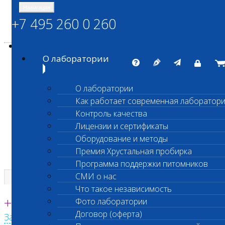
Навигация
+7 495 260 0 260
Энциклопедия Шанс Био
Карта сайта
vetlab@vetlab.ru
О лаборатории
О лаборатории
Как работает современная лаборатор
ШАНС БИО
Контроль качества
Независимая ветеринарная лаборатория
Лицензии и сертификаты
Оборудование и методы
Премия Хрустальная пробирка
Программа поддержки питомников
СМИ о нас
Что такое независимость
Единая круглосуточная справочная
+7 495 260 0 260
Фото лаборатории
Договор (оферта)
Заказать звонок с сайта