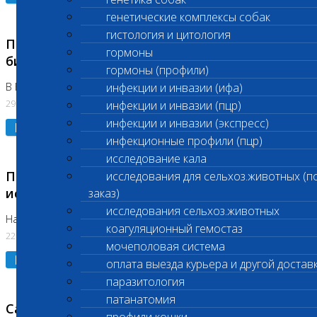
генетические комплексы собак
гистология и цитология
Приостановлено выполнение срочных
гормоны
биохимических исследований
гормоны (профили)
В Бутово 29.07.26
инфекции и инвазии (ифа)
29.07.2026
инфекции и инвазии (пцр)
инфекции и инвазии (экспресс)
Подробнее
инфекционные профили (пцр)
исследование кала
Приостановлено выполнение биохимических
исследования для сельхоз.животных (п
исследований
заказ)
исследования сельхоз.животных
На Нагорной. Код ( 123,310,309)
коагуляционный гемостаз
22.07.2026
мочеполовая система
Подробнее
оплата выезда курьера и другой достав
паразитология
патанатомия
Санитарные дни