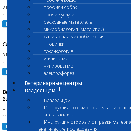
профили кошки
профили собак
В Коломне 24.07.2026 и 28.07.2026
20.07.2026
прочие услуги
расходные материалы
Подробнее
микробиология (масс-спек)
санитарная микробиология
Санитарный день
!!!новинки
токсикология
В Бутово 21.07.2026
утилизация
20.07.2026
чипирование
Подробнее
электрофорез
Ветеринарные центры
Владельцам
Возобновлено выполнение срочных
биохимических исследований
Владельцам
Инструкция по самостоятельной отпра
На Нагорной
оплате анализов
20.07.2026
Инструкция отбора и отправки материа
Подробнее
генетические исследования