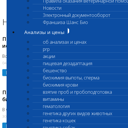
Правила оказания ветеринарной помо
Главная страница
Новости
Новости
Электронный документооборот
Новости лаборатории
Франшиза Шанс Био
Анализы и цены
Приостановка срочных биохимических
об анализах и ценах
исследований
prp
акции
Во Владыкино
04.08.2026
пищевая дезадаптация
бешенство
Подробнее
биохимия выпоты, сперма
биохимия крови
Приостановлено выполнение срочных
взятие проб и пробоподготовка
биохимических исследований
витамины
гематология
В Сколково. Код (123,309,310)
генетика других видов животных
30.07.2026
генетика кошек
Подробнее
генетика собак