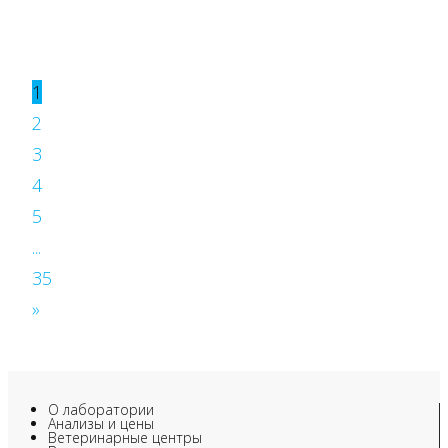
1
2
3
4
5
...
35
»
О лаборатории
Анализы и цены
Ветеринарные центры