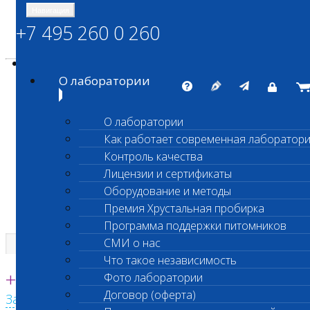
Навигация
+7 495 260 0 260
Энциклопедия Шанс Био
Карта сайта
vetlab@vetlab.ru
О лаборатории
О лаборатории
Как работает современная лаборатор
ШАНС БИО
Контроль качества
Независимая ветеринарная лаборатория
Лицензии и сертификаты
Оборудование и методы
Премия Хрустальная пробирка
Программа поддержки питомников
СМИ о нас
Что такое независимость
Единая круглосуточная справочная
+7 495 260 0 260
Фото лаборатории
Договор (оферта)
Заказать звонок с сайта