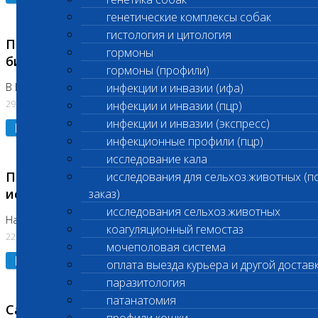
генетические комплексы собак
гистология и цитология
Приостановлено выполнение срочных
гормоны
биохимических исследований
гормоны (профили)
В Бутово 29.07.26
инфекции и инвазии (ифа)
29.07.2026
инфекции и инвазии (пцр)
инфекции и инвазии (экспресс)
Подробнее
инфекционные профили (пцр)
исследование кала
Приостановлено выполнение биохимических
исследования для сельхоз.животных (п
исследований
заказ)
исследования сельхоз.животных
На Нагорной. Код ( 123,310,309)
коагуляционный гемостаз
22.07.2026
мочеполовая система
Подробнее
оплата выезда курьера и другой достав
паразитология
патанатомия
Санитарные дни