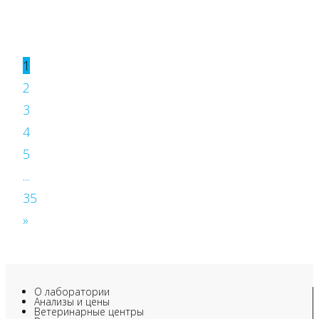
1
2
3
4
5
...
35
»
О лаборатории
Анализы и цены
Ветеринарные центры