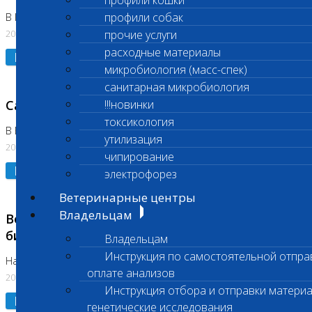
профили кошки
профили собак
В Коломне 24.07.2026 и 28.07.2026
20.07.2026
прочие услуги
расходные материалы
Подробнее
микробиология (масс-спек)
санитарная микробиология
Санитарный день
!!!новинки
токсикология
В Бутово 21.07.2026
утилизация
20.07.2026
чипирование
Подробнее
электрофорез
Ветеринарные центры
Владельцам
Возобновлено выполнение срочных
биохимических исследований
Владельцам
Инструкция по самостоятельной отпра
На Нагорной
оплате анализов
20.07.2026
Инструкция отбора и отправки материа
Подробнее
генетические исследования