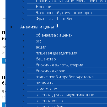
Правила оказания ветеринарной помо
Главная страница
Новости
Новости
Электронный документооборот
Новости лаборатории
Франшиза Шанс Био
Анализы и цены
Приостановка срочных биохимических
об анализах и ценах
исследований
prp
акции
Во Владыкино
04.08.2026
пищевая дезадаптация
бешенство
Подробнее
биохимия выпоты, сперма
биохимия крови
Приостановлено выполнение срочных
взятие проб и пробоподготовка
биохимических исследований
витамины
гематология
В Сколково. Код (123,309,310)
генетика других видов животных
30.07.2026
генетика кошек
Подробнее
генетика собак