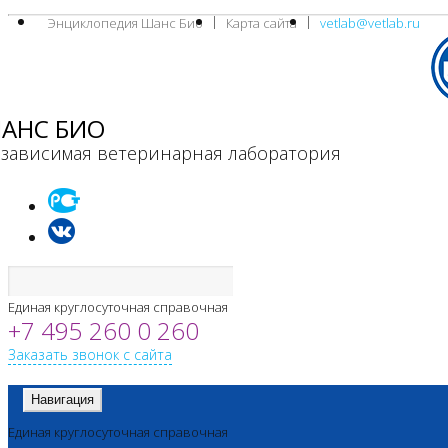
Энциклопедия Шанс Био
Карта сайта
vetlab@vetlab.ru
АНС БИО
зависимая ветеринарная лаборатория
Единая круглосуточная справочная
+7 495 260 0 260
Заказать звонок с сайта
Навигация
Единая круглосуточная справочная