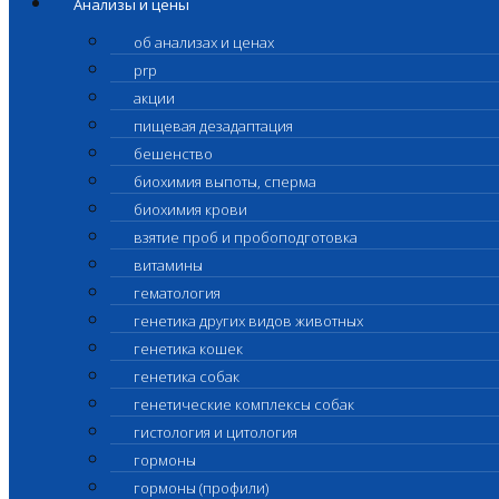
Анализы и цены
об анализах и ценах
prp
акции
пищевая дезадаптация
бешенство
биохимия выпоты, сперма
биохимия крови
взятие проб и пробоподготовка
витамины
гематология
генетика других видов животных
генетика кошек
генетика собак
генетические комплексы собак
гистология и цитология
гормоны
гормоны (профили)