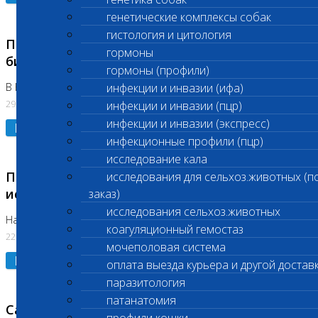
генетические комплексы собак
гистология и цитология
Приостановлено выполнение срочных
гормоны
биохимических исследований
гормоны (профили)
В Бутово 29.07.26
инфекции и инвазии (ифа)
29.07.2026
инфекции и инвазии (пцр)
инфекции и инвазии (экспресс)
Подробнее
инфекционные профили (пцр)
исследование кала
Приостановлено выполнение биохимических
исследования для сельхоз.животных (п
исследований
заказ)
исследования сельхоз.животных
На Нагорной. Код ( 123,310,309)
коагуляционный гемостаз
22.07.2026
мочеполовая система
Подробнее
оплата выезда курьера и другой достав
паразитология
патанатомия
Санитарные дни