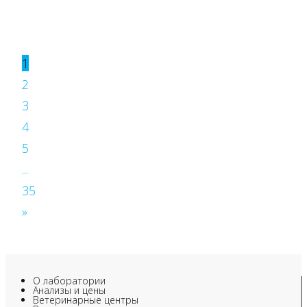
1
2
3
4
5
...
35
»
О лаборатории
Анализы и цены
Ветеринарные центры