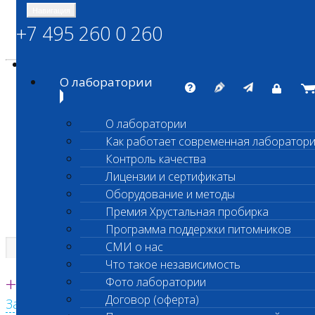
Навигация
+7 495 260 0 260
Энциклопедия Шанс Био
Карта сайта
vetlab@vetlab.ru
О лаборатории
О лаборатории
Как работает современная лаборатор
ШАНС БИО
Контроль качества
Независимая ветеринарная лаборатория
Лицензии и сертификаты
Оборудование и методы
Премия Хрустальная пробирка
Программа поддержки питомников
СМИ о нас
Что такое независимость
Единая круглосуточная справочная
+7 495 260 0 260
Фото лаборатории
Договор (оферта)
Заказать звонок с сайта