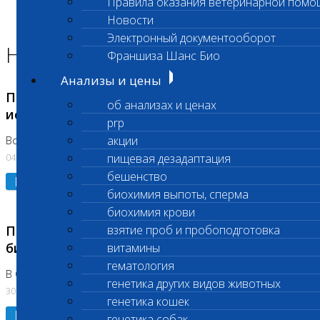
Правила оказания ветеринарной помо
Главная страница
Новости
Новости
Электронный документооборот
Новости лаборатории
Франшиза Шанс Био
Анализы и цены
Приостановка срочных биохимических
об анализах и ценах
исследований
prp
акции
Во Владыкино
04.08.2026
пищевая дезадаптация
бешенство
Подробнее
биохимия выпоты, сперма
биохимия крови
Приостановлено выполнение срочных
взятие проб и пробоподготовка
биохимических исследований
витамины
гематология
В Сколково. Код (123,309,310)
генетика других видов животных
30.07.2026
генетика кошек
Подробнее
генетика собак