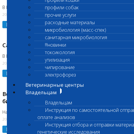
профили кошки
профили собак
В Коломне 24.07.2026 и 28.07.2026
20.07.2026
прочие услуги
расходные материалы
Подробнее
микробиология (масс-спек)
санитарная микробиология
Санитарный день
!!!новинки
токсикология
В Бутово 21.07.2026
утилизация
20.07.2026
чипирование
Подробнее
электрофорез
Ветеринарные центры
Владельцам
Возобновлено выполнение срочных
биохимических исследований
Владельцам
Инструкция по самостоятельной отпра
На Нагорной
оплате анализов
20.07.2026
Инструкция отбора и отправки материа
Подробнее
генетические исследования