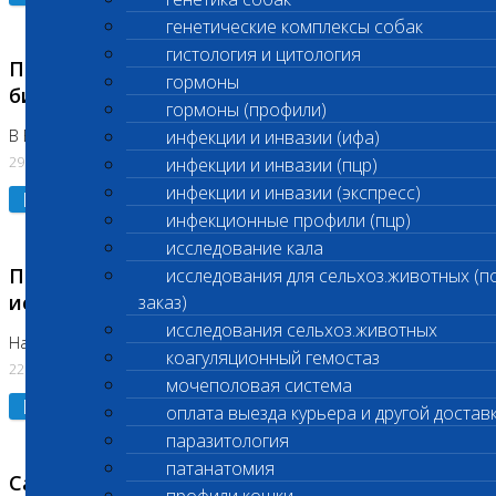
генетические комплексы собак
гистология и цитология
Приостановлено выполнение срочных
гормоны
биохимических исследований
гормоны (профили)
В Бутово 29.07.26
инфекции и инвазии (ифа)
29.07.2026
инфекции и инвазии (пцр)
инфекции и инвазии (экспресс)
Подробнее
инфекционные профили (пцр)
исследование кала
Приостановлено выполнение биохимических
исследования для сельхоз.животных (п
исследований
заказ)
исследования сельхоз.животных
На Нагорной. Код ( 123,310,309)
коагуляционный гемостаз
22.07.2026
мочеполовая система
Подробнее
оплата выезда курьера и другой достав
паразитология
патанатомия
Санитарные дни