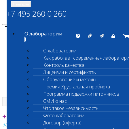
Навигация
+7 495 260 0 260
Энциклопедия Шанс Био
Карта сайта
vetlab@vetlab.ru
О лаборатории
О лаборатории
Как работает современная лаборатор
ШАНС БИО
Контроль качества
Независимая ветеринарная лаборатория
Лицензии и сертификаты
Оборудование и методы
Премия Хрустальная пробирка
Программа поддержки питомников
СМИ о нас
Что такое независимость
Единая круглосуточная справочная
+7 495 260 0 260
Фото лаборатории
Договор (оферта)
Заказать звонок с сайта