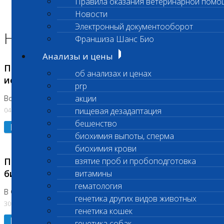
Правила оказания ветеринарной помо
Главная страница
Новости
Новости
Электронный документооборот
Новости лаборатории
Франшиза Шанс Био
Анализы и цены
Приостановка срочных биохимических
об анализах и ценах
исследований
prp
акции
Во Владыкино
04.08.2026
пищевая дезадаптация
бешенство
Подробнее
биохимия выпоты, сперма
биохимия крови
Приостановлено выполнение срочных
взятие проб и пробоподготовка
биохимических исследований
витамины
гематология
В Сколково. Код (123,309,310)
генетика других видов животных
30.07.2026
генетика кошек
Подробнее
генетика собак