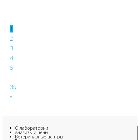
1
2
3
4
5
...
35
»
О лаборатории
Анализы и цены
Ветеринарные центры