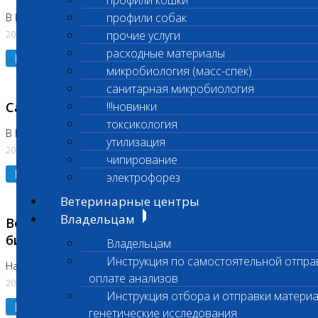
профили кошки
профили собак
В Коломне 24.07.2026 и 28.07.2026
20.07.2026
прочие услуги
расходные материалы
Подробнее
микробиология (масс-спек)
санитарная микробиология
Санитарный день
!!!новинки
токсикология
В Бутово 21.07.2026
утилизация
20.07.2026
чипирование
Подробнее
электрофорез
Ветеринарные центры
Владельцам
Возобновлено выполнение срочных
биохимических исследований
Владельцам
Инструкция по самостоятельной отпра
На Нагорной
оплате анализов
20.07.2026
Инструкция отбора и отправки материа
Подробнее
генетические исследования