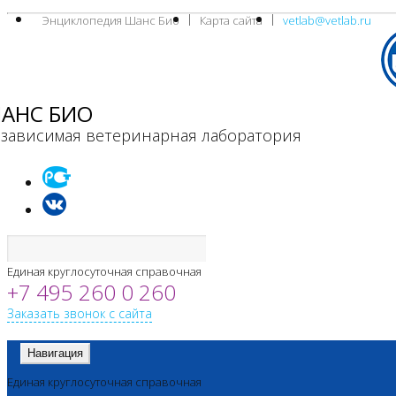
Энциклопедия Шанс Био
Карта сайта
vetlab@vetlab.ru
АНС БИО
зависимая ветеринарная лаборатория
Единая круглосуточная справочная
+7 495 260 0 260
Заказать звонок с сайта
Навигация
Единая круглосуточная справочная