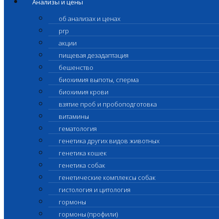
Анализы и цены
об анализах и ценах
prp
акции
пищевая дезадаптация
бешенство
биохимия выпоты, сперма
биохимия крови
взятие проб и пробоподготовка
витамины
гематология
генетика других видов животных
генетика кошек
генетика собак
генетические комплексы собак
гистология и цитология
гормоны
гормоны (профили)