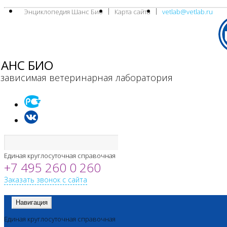
Энциклопедия Шанс Био
Карта сайта
vetlab@vetlab.ru
АНС БИО
зависимая ветеринарная лаборатория
Единая круглосуточная справочная
+7 495 260 0 260
Заказать звонок с сайта
Навигация
Единая круглосуточная справочная