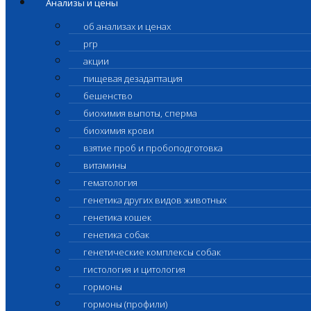
Анализы и цены
об анализах и ценах
prp
акции
пищевая дезадаптация
бешенство
биохимия выпоты, сперма
биохимия крови
взятие проб и пробоподготовка
витамины
гематология
генетика других видов животных
генетика кошек
генетика собак
генетические комплексы собак
гистология и цитология
гормоны
гормоны (профили)