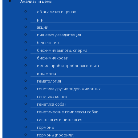
Анализы и цены
об анализах и ценах
prp
акции
пищевая дезадаптация
бешенство
биохимия выпоты, сперма
биохимия крови
взятие проб и пробоподготовка
витамины
гематология
генетика других видов животных
генетика кошек
генетика собак
генетические комплексы собак
гистология и цитология
гормоны
гормоны (профили)