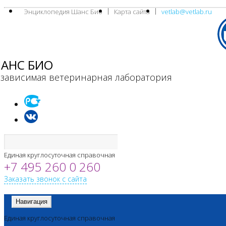
Энциклопедия Шанс Био
Карта сайта
vetlab@vetlab.ru
АНС БИО
зависимая ветеринарная лаборатория
Единая круглосуточная справочная
+7 495 260 0 260
Заказать звонок с сайта
Навигация
Единая круглосуточная справочная