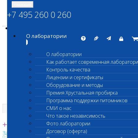
Навигация
+7 495 260 0 260
Энциклопедия Шанс Био
Карта сайта
vetlab@vetlab.ru
О лаборатории
О лаборатории
Как работает современная лаборатор
ШАНС БИО
Контроль качества
Независимая ветеринарная лаборатория
Лицензии и сертификаты
Оборудование и методы
Премия Хрустальная пробирка
Программа поддержки питомников
СМИ о нас
Что такое независимость
Единая круглосуточная справочная
+7 495 260 0 260
Фото лаборатории
Договор (оферта)
Заказать звонок с сайта