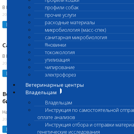
профили кошки
профили собак
В Коломне 24.07.2026 и 28.07.2026
20.07.2026
прочие услуги
расходные материалы
Подробнее
микробиология (масс-спек)
санитарная микробиология
Санитарный день
!!!новинки
токсикология
В Бутово 21.07.2026
утилизация
20.07.2026
чипирование
Подробнее
электрофорез
Ветеринарные центры
Владельцам
Возобновлено выполнение срочных
биохимических исследований
Владельцам
Инструкция по самостоятельной отпра
На Нагорной
оплате анализов
20.07.2026
Инструкция отбора и отправки материа
Подробнее
генетические исследования