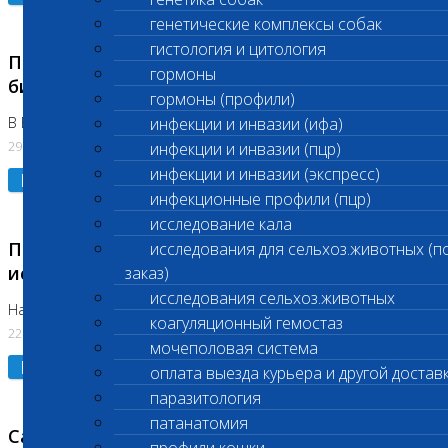
генетические комплексы собак
гистология и цитология
Приостановлено выполнение срочных
гормоны
биохимических исследований
гормоны (профили)
В Бутово 29.07.26
инфекции и инвазии (ифа)
29.07.2026
инфекции и инвазии (пцр)
инфекции и инвазии (экспресс)
Подробнее
инфекционные профили (пцр)
исследование кала
Приостановлено выполнение биохимических
исследования для сельхоз.животных (п
исследований
заказ)
исследования сельхоз.животных
На Нагорной. Код ( 123,310,309)
коагуляционный гемостаз
22.07.2026
мочеполовая система
Подробнее
оплата выезда курьера и другой достав
паразитология
патанатомия
Санитарные дни