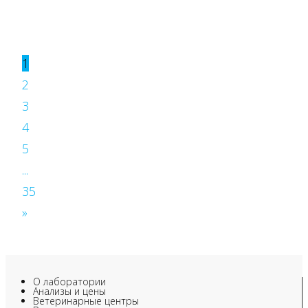
1
2
3
4
5
...
35
»
О лаборатории
Анализы и цены
Ветеринарные центры