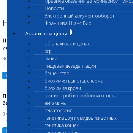
Правила оказания ветеринарной помо
Главная страница
Новости
Новости
Электронный документооборот
Новости лаборатории
Франшиза Шанс Био
Анализы и цены
Приостановка срочных биохимических
об анализах и ценах
исследований
prp
акции
Во Владыкино
04.08.2026
пищевая дезадаптация
бешенство
Подробнее
биохимия выпоты, сперма
биохимия крови
Приостановлено выполнение срочных
взятие проб и пробоподготовка
биохимических исследований
витамины
гематология
В Сколково. Код (123,309,310)
генетика других видов животных
30.07.2026
генетика кошек
Подробнее
генетика собак