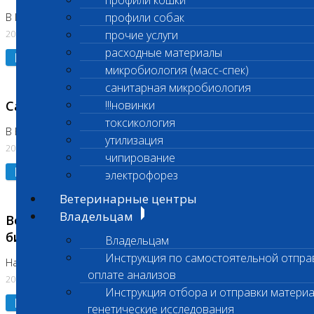
профили кошки
профили собак
В Коломне 24.07.2026 и 28.07.2026
20.07.2026
прочие услуги
расходные материалы
Подробнее
микробиология (масс-спек)
санитарная микробиология
Санитарный день
!!!новинки
токсикология
В Бутово 21.07.2026
утилизация
20.07.2026
чипирование
Подробнее
электрофорез
Ветеринарные центры
Владельцам
Возобновлено выполнение срочных
биохимических исследований
Владельцам
Инструкция по самостоятельной отпра
На Нагорной
оплате анализов
20.07.2026
Инструкция отбора и отправки материа
Подробнее
генетические исследования