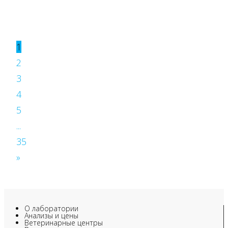
1
2
3
4
5
...
35
»
О лаборатории
Анализы и цены
Ветеринарные центры