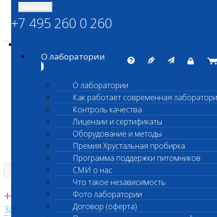
Навигация
+7 495 260 0 260
Энциклопедия Шанс Био
Карта сайта
vetlab@vetlab.ru
О лаборатории
О лаборатории
Как работает современная лаборатор
ШАНС БИО
Контроль качества
Независимая ветеринарная лаборатория
Лицензии и сертификаты
Оборудование и методы
Премия Хрустальная пробирка
Программа поддержки питомников
СМИ о нас
Что такое независимость
Единая круглосуточная справочная
+7 495 260 0 260
Фото лаборатории
Договор (оферта)
Заказать звонок с сайта