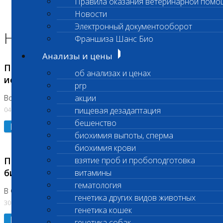
Правила оказания ветеринарной помо
Главная страница
Новости
Новости
Электронный документооборот
Новости лаборатории
Франшиза Шанс Био
Анализы и цены
Приостановка срочных биохимических
об анализах и ценах
исследований
prp
акции
Во Владыкино
04.08.2026
пищевая дезадаптация
бешенство
Подробнее
биохимия выпоты, сперма
биохимия крови
Приостановлено выполнение срочных
взятие проб и пробоподготовка
биохимических исследований
витамины
гематология
В Сколково. Код (123,309,310)
генетика других видов животных
30.07.2026
генетика кошек
Подробнее
генетика собак