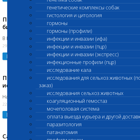
генетические комплексы собак
гистология и цитология
Приостановлено выполнение срочных
гормоны
биохимических исследований
гормоны (профили)
В Бутово 29.07.26
инфекции и инвазии (ифа)
29.07.2026
инфекции и инвазии (пцр)
инфекции и инвазии (экспресс)
Подробнее
инфекционные профили (пцр)
исследование кала
Приостановлено выполнение биохимических
исследования для сельхоз.животных (п
исследований
заказ)
исследования сельхоз.животных
На Нагорной. Код ( 123,310,309)
коагуляционный гемостаз
22.07.2026
мочеполовая система
Подробнее
оплата выезда курьера и другой достав
паразитология
патанатомия
Санитарные дни