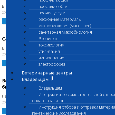
профили кошки
профили собак
В Коломне 24.07.2026 и 28.07.2026
20.07.2026
прочие услуги
расходные материалы
Подробнее
микробиология (масс-спек)
санитарная микробиология
Санитарный день
!!!новинки
токсикология
В Бутово 21.07.2026
утилизация
20.07.2026
чипирование
Подробнее
электрофорез
Ветеринарные центры
Владельцам
Возобновлено выполнение срочных
биохимических исследований
Владельцам
Инструкция по самостоятельной отпра
На Нагорной
оплате анализов
20.07.2026
Инструкция отбора и отправки материа
Подробнее
генетические исследования