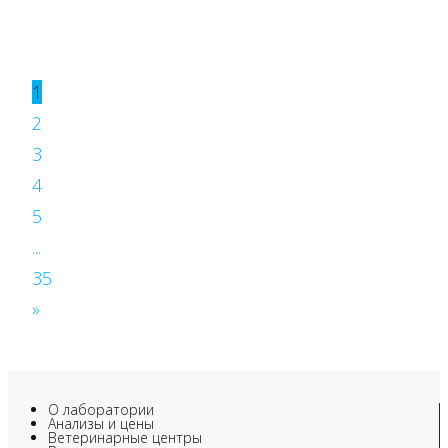
1
2
3
4
5
...
35
»
О лаборатории
Анализы и цены
Ветеринарные центры