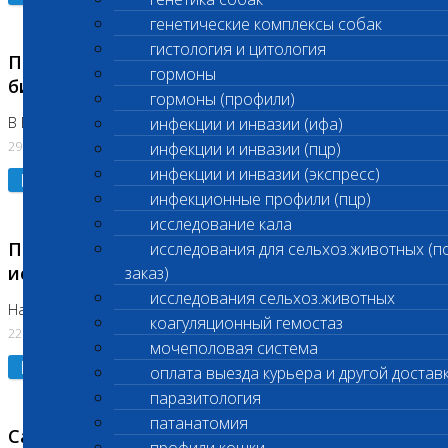
генетические комплексы собак
гистология и цитология
Приостановлено выполнение срочных
гормоны
биохимических исследований
гормоны (профили)
В Бутово 29.07.26
инфекции и инвазии (ифа)
29.07.2026
инфекции и инвазии (пцр)
инфекции и инвазии (экспресс)
Подробнее
инфекционные профили (пцр)
исследование кала
Приостановлено выполнение биохимических
исследования для сельхоз.животных (п
исследований
заказ)
исследования сельхоз.животных
На Нагорной. Код ( 123,310,309)
коагуляционный гемостаз
22.07.2026
мочеполовая система
Подробнее
оплата выезда курьера и другой достав
паразитология
патанатомия
Санитарные дни