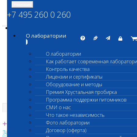
Навигация
+7 495 260 0 260
Энциклопедия Шанс Био
Карта сайта
vetlab@vetlab.ru
О лаборатории
О лаборатории
Как работает современная лаборатор
ШАНС БИО
Контроль качества
Независимая ветеринарная лаборатория
Лицензии и сертификаты
Оборудование и методы
Премия Хрустальная пробирка
Программа поддержки питомников
СМИ о нас
Что такое независимость
Единая круглосуточная справочная
+7 495 260 0 260
Фото лаборатории
Договор (оферта)
Заказать звонок с сайта