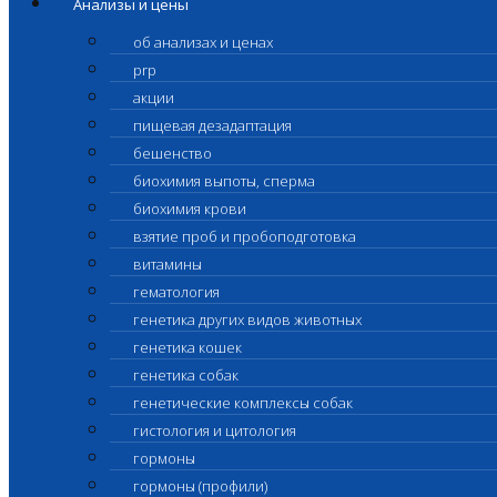
Анализы и цены
об анализах и ценах
prp
акции
пищевая дезадаптация
бешенство
биохимия выпоты, сперма
биохимия крови
взятие проб и пробоподготовка
витамины
гематология
генетика других видов животных
генетика кошек
генетика собак
генетические комплексы собак
гистология и цитология
гормоны
гормоны (профили)