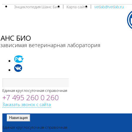
Энциклопедия Шанс Био
Карта сайта
vetlab@vetlab.ru
АНС БИО
зависимая ветеринарная лаборатория
Единая круглосуточная справочная
+7 495 260 0 260
Заказать звонок с сайта
Навигация
Единая круглосуточная справочная