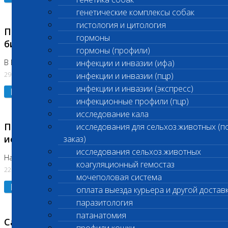
генетические комплексы собак
гистология и цитология
Приостановлено выполнение срочных
гормоны
биохимических исследований
гормоны (профили)
В Бутово 29.07.26
инфекции и инвазии (ифа)
29.07.2026
инфекции и инвазии (пцр)
инфекции и инвазии (экспресс)
Подробнее
инфекционные профили (пцр)
исследование кала
Приостановлено выполнение биохимических
исследования для сельхоз.животных (п
исследований
заказ)
исследования сельхоз.животных
На Нагорной. Код ( 123,310,309)
коагуляционный гемостаз
22.07.2026
мочеполовая система
Подробнее
оплата выезда курьера и другой достав
паразитология
патанатомия
Санитарные дни