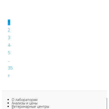
1
2
3
4
5
...
35
»
О лаборатории
Анализы и цены
Ветеринарные центры