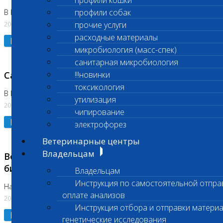
профили кошки
профили собак
В Коломне 24.07.2026 и 28.07.2026
20.07.2026
прочие услуги
расходные материалы
Подробнее
микробиология (масс-спек)
санитарная микробиология
Санитарный день
!!!новинки
токсикология
В Бутово 21.07.2026
утилизация
20.07.2026
чипирование
Подробнее
электрофорез
Ветеринарные центры
Владельцам
Возобновлено выполнение срочных
биохимических исследований
Владельцам
Инструкция по самостоятельной отпра
На Нагорной
оплате анализов
20.07.2026
Инструкция отбора и отправки материа
Подробнее
генетические исследования