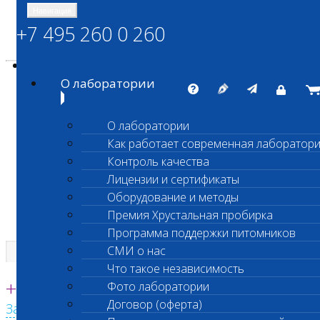
Навигация
+7 495 260 0 260
Энциклопедия Шанс Био
Карта сайта
vetlab@vetlab.ru
О лаборатории
О лаборатории
Как работает современная лаборатор
ШАНС БИО
Контроль качества
Независимая ветеринарная лаборатория
Лицензии и сертификаты
Оборудование и методы
Премия Хрустальная пробирка
Программа поддержки питомников
СМИ о нас
Что такое независимость
Единая круглосуточная справочная
+7 495 260 0 260
Фото лаборатории
Договор (оферта)
Заказать звонок с сайта