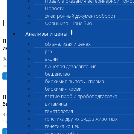
Правила оказания ветеринарной помо
Главная страница
Новости
Новости
Электронный документооборот
Новости лаборатории
Франшиза Шанс Био
Анализы и цены
Приостановка срочных биохимических
об анализах и ценах
исследований
prp
акции
Во Владыкино
04.08.2026
пищевая дезадаптация
бешенство
Подробнее
биохимия выпоты, сперма
биохимия крови
Приостановлено выполнение срочных
взятие проб и пробоподготовка
биохимических исследований
витамины
гематология
В Сколково. Код (123,309,310)
генетика других видов животных
30.07.2026
генетика кошек
Подробнее
генетика собак