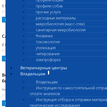
профили кошки
профили собак
В Коломне 24.07.2026 и 28.07.2026
20.07.2026
прочие услуги
расходные материалы
Подробнее
микробиология (масс-спек)
санитарная микробиология
Санитарный день
!!!новинки
токсикология
В Бутово 21.07.2026
утилизация
20.07.2026
чипирование
Подробнее
электрофорез
Ветеринарные центры
Владельцам
Возобновлено выполнение срочных
биохимических исследований
Владельцам
Инструкция по самостоятельной отпра
На Нагорной
оплате анализов
20.07.2026
Инструкция отбора и отправки материа
Подробнее
генетические исследования