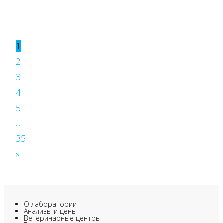
1
2
3
4
5
...
35
»
О лаборатории
Анализы и цены
Ветеринарные центры