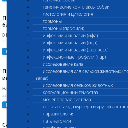
генетические комплексы собак
гистология и цитология
Приостановлено выполнение срочных
гормоны
биохимических исследований
гормоны (профили)
В Бутово 29.07.26
инфекции и инвазии (ифа)
29.07.2026
инфекции и инвазии (пцр)
инфекции и инвазии (экспресс)
Подробнее
инфекционные профили (пцр)
исследование кала
Приостановлено выполнение биохимических
исследования для сельхоз.животных (п
исследований
заказ)
исследования сельхоз.животных
На Нагорной. Код ( 123,310,309)
коагуляционный гемостаз
22.07.2026
мочеполовая система
Подробнее
оплата выезда курьера и другой достав
паразитология
патанатомия
Санитарные дни