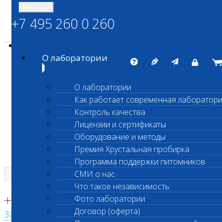
Навигация
+7 495 260 0 260
Энциклопедия Шанс Био
Карта сайта
vetlab@vetlab.ru
О лаборатории
О лаборатории
Как работает современная лаборатор
ШАНС БИО
Контроль качества
Независимая ветеринарная лаборатория
Лицензии и сертификаты
Оборудование и методы
Премия Хрустальная пробирка
Программа поддержки питомников
СМИ о нас
Что такое независимость
Единая круглосуточная справочная
+7 495 260 0 260
Фото лаборатории
Договор (оферта)
Заказать звонок с сайта