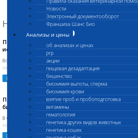
Правила оказания ветеринарной помо
Главная страница
Новости
Новости
Электронный документооборот
Новости лаборатории
Франшиза Шанс Био
Анализы и цены
Приостановка срочных биохимических
об анализах и ценах
исследований
prp
акции
Во Владыкино
04.08.2026
пищевая дезадаптация
бешенство
Подробнее
биохимия выпоты, сперма
биохимия крови
Приостановлено выполнение срочных
взятие проб и пробоподготовка
биохимических исследований
витамины
гематология
В Сколково. Код (123,309,310)
генетика других видов животных
30.07.2026
генетика кошек
Подробнее
генетика собак