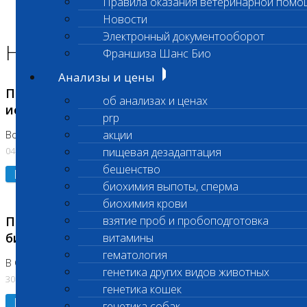
Правила оказания ветеринарной помо
Главная страница
Новости
Новости
Электронный документооборот
Новости лаборатории
Франшиза Шанс Био
Анализы и цены
Приостановка срочных биохимических
об анализах и ценах
исследований
prp
акции
Во Владыкино
04.08.2026
пищевая дезадаптация
бешенство
Подробнее
биохимия выпоты, сперма
биохимия крови
Приостановлено выполнение срочных
взятие проб и пробоподготовка
биохимических исследований
витамины
гематология
В Сколково. Код (123,309,310)
генетика других видов животных
30.07.2026
генетика кошек
Подробнее
генетика собак