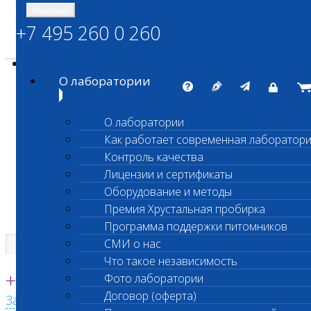
Навигация
+7 495 260 0 260
Энциклопедия Шанс Био
Карта сайта
vetlab@vetlab.ru
О лаборатории
О лаборатории
Как работает современная лаборатор
ШАНС БИО
Контроль качества
Независимая ветеринарная лаборатория
Лицензии и сертификаты
Оборудование и методы
Премия Хрустальная пробирка
Программа поддержки питомников
СМИ о нас
Что такое независимость
Единая круглосуточная справочная
+7 495 260 0 260
Фото лаборатории
Договор (оферта)
Заказать звонок с сайта