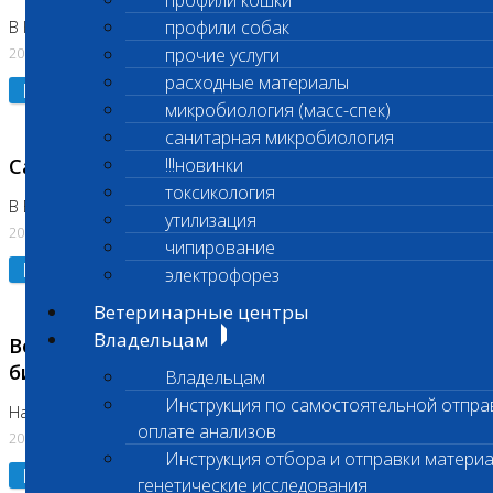
профили кошки
профили собак
В Коломне 24.07.2026 и 28.07.2026
20.07.2026
прочие услуги
расходные материалы
Подробнее
микробиология (масс-спек)
санитарная микробиология
Санитарный день
!!!новинки
токсикология
В Бутово 21.07.2026
утилизация
20.07.2026
чипирование
Подробнее
электрофорез
Ветеринарные центры
Владельцам
Возобновлено выполнение срочных
биохимических исследований
Владельцам
Инструкция по самостоятельной отпра
На Нагорной
оплате анализов
20.07.2026
Инструкция отбора и отправки материа
Подробнее
генетические исследования