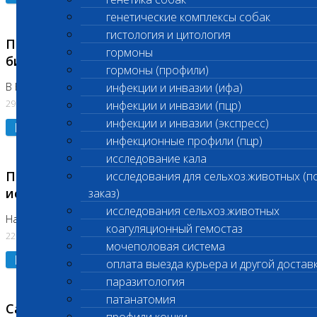
генетические комплексы собак
гистология и цитология
Приостановлено выполнение срочных
гормоны
биохимических исследований
гормоны (профили)
В Бутово 29.07.26
инфекции и инвазии (ифа)
29.07.2026
инфекции и инвазии (пцр)
инфекции и инвазии (экспресс)
Подробнее
инфекционные профили (пцр)
исследование кала
Приостановлено выполнение биохимических
исследования для сельхоз.животных (п
исследований
заказ)
исследования сельхоз.животных
На Нагорной. Код ( 123,310,309)
коагуляционный гемостаз
22.07.2026
мочеполовая система
Подробнее
оплата выезда курьера и другой достав
паразитология
патанатомия
Санитарные дни