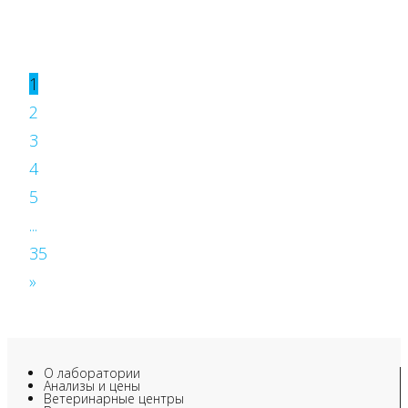
1
2
3
4
5
...
35
»
О лаборатории
Анализы и цены
Ветеринарные центры